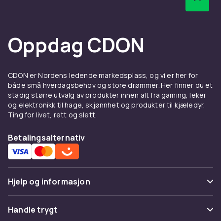
noen minutters lading.
Ledende merker
Oppdag CDON
I utvalget finner du hodetelefoner fra Sony,
Bose, Sennheiser og Apple med unike
tilnærminger til lyd og komfort.
CDON er Nordens ledende markedsplass, og vi er her for
både små hverdagsbehov og store drømmer. Her finner du et
Hos CDON finner du over-ear hodetelefoner
stadig større utvalg av produkter innen alt fra gaming, leker
fra ledende merker som Sony, Sennheiser,
og elektronikk til hage, skjønnhet og produkter til kjæledyr.
Bose og JBL til konkurransedyktige priser. Vi
Ting for livet, rett og slett.
tilbyr rask levering, enkel retur og trygg handel
online.
Betalingsalternativ
Hos CDON finner du over-ear hodetelefoner
fra ledende merker som Sony, Sennheiser,
Bose og JBL til konkurransedyktige priser. Vi
Hjelp og informasjon
tilbyr rask levering, enkel retur og trygg handel
online.
Vanlige spørsmål
Handle trygt
Hos CDON finner du over-ear hodetelefoner