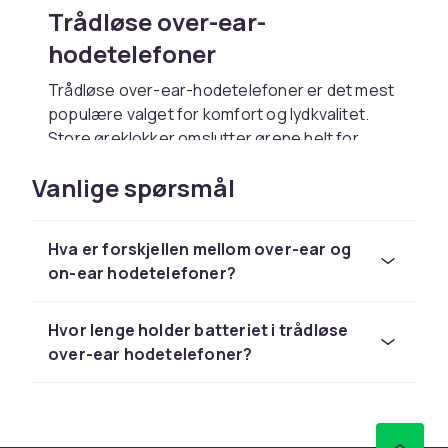
Trådløse over-ear-
hodetelefoner
Trådløse over-ear-hodetelefoner er det mest
populære valget for komfort og lydkvalitet.
Store øreklokker omslutter ørene helt for
utmerket passiv støyisolering og langvarig
Vanlige spørsmål
komfort.
Aktiv støydemping
Hva er forskjellen mellom over-ear og
ANC-teknologi eliminerer bakgrunnsstøy for
on-ear hodetelefoner?
uforstyrret lytting. Transparency-modus
slipper omgivelseslyder gjennom når det
Hvor lenge holder batteriet i trådløse
trengs.
over-ear hodetelefoner?
Lang batteritid
Moderne modeller gir hele dagen med en
lading. Hurtiglading gir en times lyttetid på bare