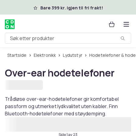
Hopp til hovedinnhold
Bare 399 kr. igjen til fri frakt!
Søk etter produkter
Startside
Elektronikk
Lydutstyr
Hodetelefoner & hod
Over-ear hodetelefoner
Trådløse over-ear-hodetelefoner gir komfortabel
passform og utmerket lydkvalitet uten kabler. Finn
Bluetooth-hodetelefoner med støydemping.
Side 1 av 23