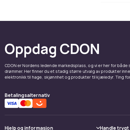
16 Pro
MagSafe-dekse
tynne transp
lommebokfunk
beskyttelse. 
Oppdag CDON
MagSaf
iPhone
CDON er Nordens ledende markedsplass, og vi er her for både
drømmer. Her finner du et stadig større utvalg av produkter inne
elektronikk til hage, skjønnhet og produkter til kjæledyr. Ting for 
iPhone 16 Pr
opptil 25W tr
Betalingsalternativ
ladere funge
Hodete
Max
Hjelp og informasjon
Handle trygt