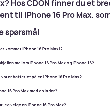
x? Hos CDON finner du et bre
ent til iPhone 16 Pro Max, so
lt kamera med Camera Contro
e spørsmål
og Camera Control-knapp, Ap
igence og A18 Bionic – deksel 
ger kommer iPhone 16 Pro Max i?
ør
skjellen mellom iPhone 16 Pro Max og iPhone 16?
r tilbehør til din iPhone 16 Pro Max? Hos CDON finner du et br
 varer batteriet på en iPhone 16 Pro Max?
l iPhone 16 Pro Max, som har dobbelt kamera med Camera Con
ra Control-knapp, Apple Intelligence og A18 Bionic. Enten 
l, skjermbeskyttelse, lader eller smarte gadgets finner du d
one 16 Pro Max med en lader?
 og skjermbeskyttelse til iPh
r jeg velge en iPhone 16 Pro Max?