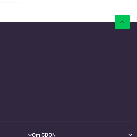
lg mellom
sker med
komplett
il
er gir
C. Qi-
ro
Om CDON