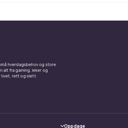
 Max
l støtter opptil 25W lading. USB-C erstatter Lightning. Ve
arente deksel, robuste støtdempende modeller eller bokve
sjon. Kombiner med en herdet glasskjermbeskyttelse for 
Se hele utvalget av
iPhone tilbehør
hos CDON.
e-lading og trådløse ladere t
 16 Pro Max
 små hverdagsbehov og store
n alt fra gaming, leker og
livet, rett og slett.
o Max støtter MagSafe opptil 25W og USB-C. En MagSafe-lad
ådløs lading og fester magnetisk. Kablet lading skjer via USB-
rer også.
lefoner og lyd til iPhone 16 P
Oppdage