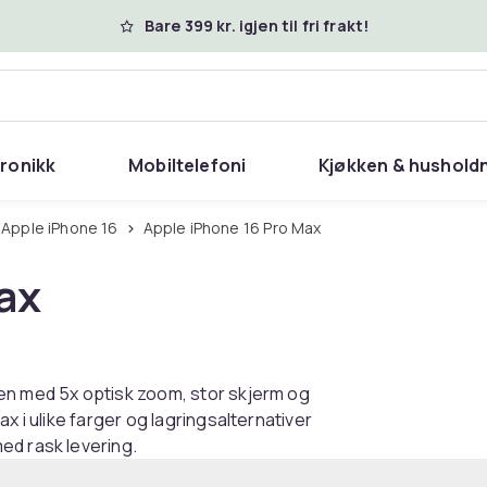
Bare 399 kr. igjen til fri frakt!
tronikk
Mobiltelefoni
Kjøkken & hushold
Apple iPhone 16
Apple iPhone 16 Pro Max
ax
en med 5x optisk zoom, stor skjerm og
x i ulike farger og lagringsalternativer
ed rask levering.