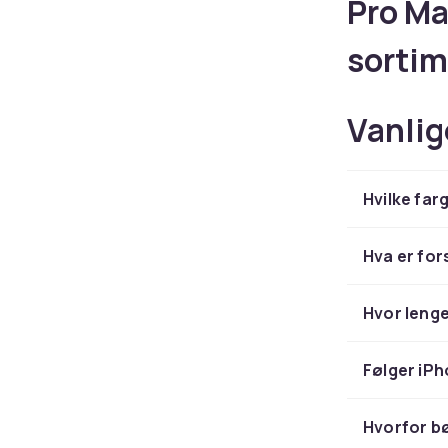
Pro Ma
sortim
dobbe
Vanlig
knapp 
Intell
Hvilke far
tilbeh
Hva er for
Leter du ette
Hvor lenge
sortiment ti
knapp og Came
trenger dekse
Følger iPh
Deksel
Hvorfor bø