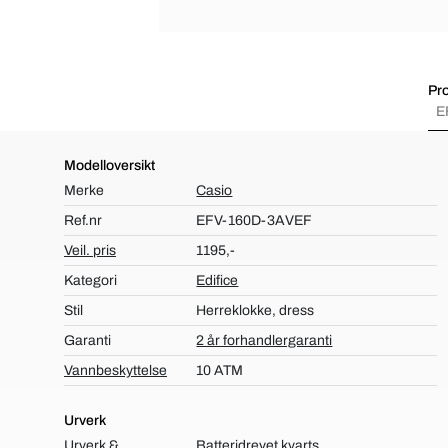
Pro
E
Modelloversikt
Merke
Casio
Ref.nr
EFV-160D-3AVEF
Veil. pris
1195,-
Kategori
Edifice
Stil
Herreklokke, dress
Garanti
2 år forhandlergaranti
Vannbeskyttelse
10 ATM
Urverk
Urverk &
Batteridrevet kvarts