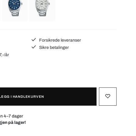
Forsikrede leveranser
Sikre betalinger
7,-/år
LEGG I HANDLEKURVEN
en 4–7 dager
gjen på lager!