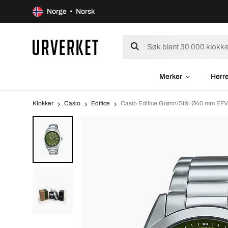
Norge • Norsk
Merker
Herr
Klokker
Casio
Edifice
Casio Edifice Grønn/Stål Ø40 mm EF