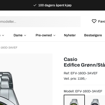
100 dagers åpent kjøp
Favo
e
Dame
Pre-owned
Nyheter
Bestselgere
V-160D-3AVEF
Casio
Edifice Grønn/St
Ref: EFV-160D-3AVEF
Veil. pris: 1195,-
Modell: EFV-160D-3AVEF