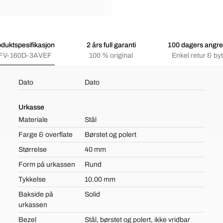
duktspesifikasjon
2 års full garanti
100 dagers angre
FV-160D-3AVEF
100 % original
Enkel retur & byt
Dato
Dato
Urkasse
Materiale
Stål
Farge & overflate
Børstet og polert
Størrelse
40 mm
Form på urkassen
Rund
Tykkelse
10.00 mm
Bakside på
Solid
urkassen
Bezel
Stål, børstet og polert, ikke vridbar