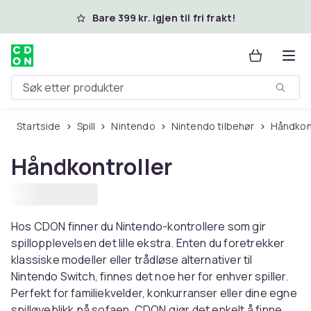
Hopp til hovedinnhold
Bare 399 kr. igjen til fri frakt!
Søk etter produkter
Startside
Spill
Nintendo
Nintendo tilbehør
Håndkon
Håndkontroller
Hos CDON finner du Nintendo-kontrollere som gir
spillopplevelsen det lille ekstra. Enten du foretrekker
klassiske modeller eller trådløse alternativer til
Nintendo Switch, finnes det noe her for enhver spiller.
Perfekt for familiekvelder, konkurranser eller dine egne
spilløyeblikk på sofaen. CDON gjør det enkelt å finne