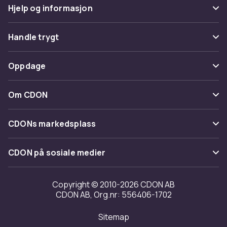
Hjelp og informasjon
Vanlige spørsmål
Handle trygt
Spor pakke
Betaling
Oppdage
Angre & returner her
Levering
Kategorier
Kontakt oss
Om CDON
Vilkår & policy
Varemerker
Om oss
Tilbakekallinger
CDONs markedsplass
Guider
Kundeanmeldelser
Merchant Help Center
CDON på sosiale medier
Jobbe på CDON
Investor relations
Copyright © 2010-2026 CDON AB
CDON AB, Org.nr: 556406-1702
Tilgjengelighet
Sitemap