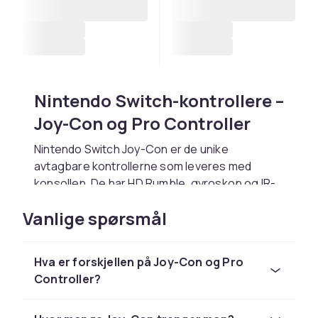
Nintendo Switch-kontrollere –
Joy-Con og Pro Controller
Nintendo Switch Joy-Con er de unike
avtagbare kontrollerne som leveres med
konsollen. De har HD Rumble, gyroskop og IR-
kamera (høyre Joy-Con). Nintendo Pro
Vanlige spørsmål
Controller har ergonomisk design og opptil 40
timers batteritid og NFC for Amiibo.
Tredjeparts og kompatibilitet
Hva er forskjellen på Joy-Con og Pro
Controller?
PowerA, PDP og HORI tilbyr sertifiserte
kontrollere til Switch. Kablede kontrollere