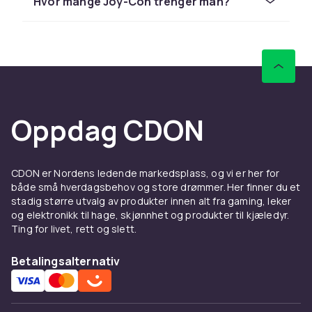
Hvor mange Joy-Con trenger man?
trenger ikke lades. Rengjør Joy-Con
regelmessig for å unngå drift-problemer.
Se Nintendo Switch-konsoller.
Hos CDON finner du Nintendo-produkter til
konkurransedyktige priser med rask levering
og enkel returrett.
Oppdag CDON
CDON er Nordens ledende markedsplass, og vi er her for
både små hverdagsbehov og store drømmer. Her finner du et
stadig større utvalg av produkter innen alt fra gaming, leker
og elektronikk til hage, skjønnhet og produkter til kjæledyr.
Ting for livet, rett og slett.
Betalingsalternativ