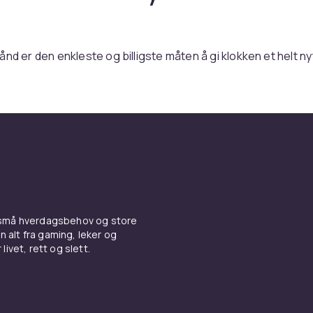
ånd er den enkleste og billigste måten å gi klokken et helt ny
s CDON finner du klokkeremmer til populære ur-merker so
og
Garmin
.
finnes i alle materialer: skinnremmer for eleganse, metall
til og silikonremmer for sport.
iktig bredde
 bredde måles i millimeter. De vanligste breddene er 18, 20
klokkens spesifikasjoner for riktig bredde.
 små hverdagsbehov og store
n alt fra gaming, leker og
nremmer for sport
livet, rett og slett.
 er det beste valget for sport - vanntette, svetteavledende
NATO-remmer i nylon er også populære.