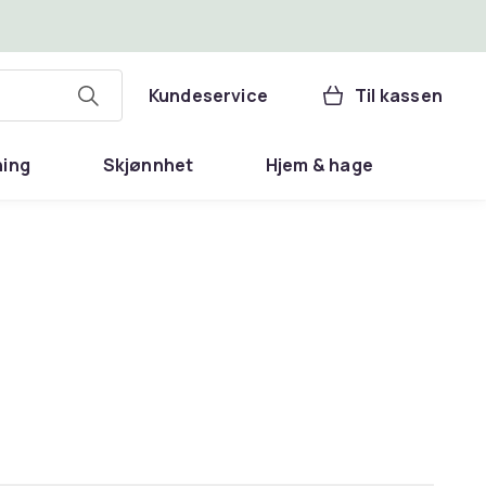
Kundeservice
Til kassen
ning
Skjønnhet
Hjem & hage