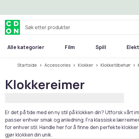
Hopp til hovedinnhold
Søk etter produkter
Alle kategorier
Film
Spill
Elek
Startside
Accessories
Klokker
Klokketilbehør
Klokkereimer
Er det på tide med en ny stil på klokken din? Utforsk vår
passer enhver smak og anledning. Fra klassiske lærreimer 
for enhver stil. Handle her for å finne den perfekte klokk
gjør klokken din unik.