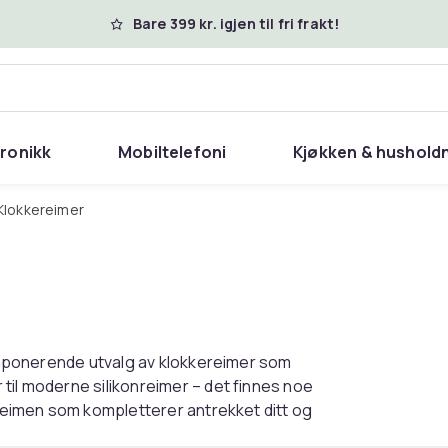
Bare 399 kr. igjen til fri frakt!
tronikk
Mobiltelefoni
Kjøkken & hushold
Klokkereimer
t imponerende utvalg av klokkereimer som
til moderne silikonreimer – det finnes noe
ereimen som kompletterer antrekket ditt og