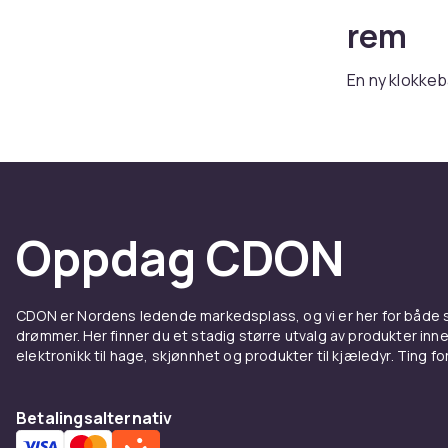
rem
En ny klokkeb
utseende. Ho
Seiko
,
Fossil
Klokkeremmer 
for klassisk s
Velg r
Oppdag CDON
Klokkeremmens
24 mm. Sjekk 
CDON er Nordens ledende markedsplass, og vi er her for både
drømmer. Her finner du et stadig større utvalg av produkter inne
Siliko
elektronikk til hage, skjønnhet og produkter til kjæledyr. Ting for 
Silikonremmer
Betalingsalternativ
å rengjøre. 