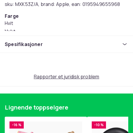
sku: MXK53Z/A, brand: Apple, ean: 0195949655968
Farge
Hvit
Vekt
99
Spesifikasjoner
Artikkel nr.
a79fd001-d53a-5a05-ac76-af46b93e7fd0
Produktsikkerhetsinformasjon
Rapporter et juridisk problem
Lignende toppselgere
-16 %
-10 %