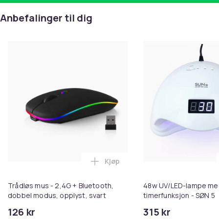
Anbefalinger til dig
Kjøp
Legg Trådløs mus - 2,4G + Blueto
Trådløs mus - 2,4G + Bluetooth,
48w UV/LED-lampe me
dobbel modus, opplyst, svart
timerfunksjon - SØN 5
126 kr
315 kr