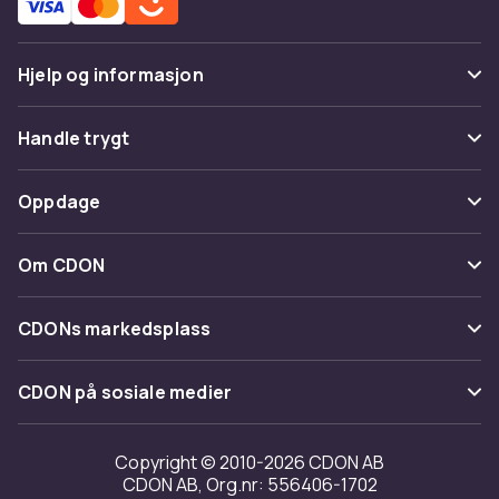
Hjelp og informasjon
Vanlige spørsmål
Handle trygt
Spor pakke
Betaling
Oppdage
Angre & returner her
Levering
Kategorier
Kontakt oss
Om CDON
Vilkår & policy
Varemerker
Om oss
Tilbakekallinger
CDONs markedsplass
Guider
Kundeanmeldelser
Merchant Help Center
CDON på sosiale medier
Jobbe på CDON
Investor relations
Copyright © 2010-2026 CDON AB
CDON AB, Org.nr: 556406-1702
Tilgjengelighet