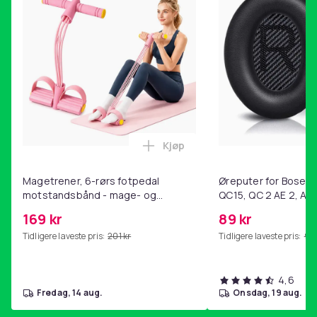
Kjøp
Legg Magetrener, 6-rørs fotp
Magetrener, 6-rørs fotpedal
Øreputer for Bose QC
motstandsbånd - mage- og
QC15, QC 2 AE 2, AE 
kjernetrening, yoga og
SoundTrue, SoundLin
169 kr
89 kr
hjemmegymnastikk Pink
Tidligere laveste pris:
201 kr
Tidligere laveste pris:
99 
4,6
fredag, 14 aug.
onsdag, 19 aug.