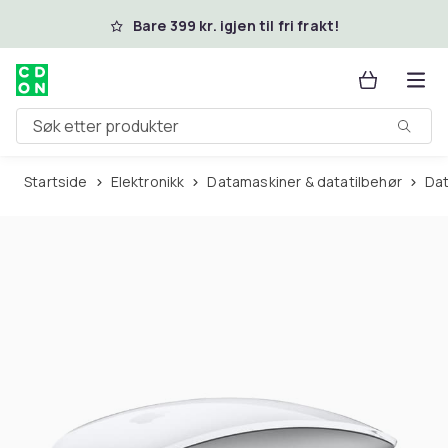
Hopp til hovedinnhold
Bare 399 kr. igjen til fri frakt!
Søk etter produkter
Startside
Elektronikk
Datamaskiner & datatilbehør
Da