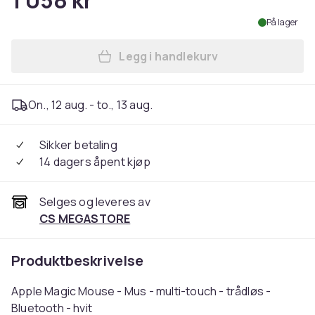
1 058 kr
På lager
Legg i handlekurv
Legg Apple Magic Mouse - Mu
On., 12 aug. - to., 13 aug.
Sikker betaling
14 dagers åpent kjøp
Selges og leveres av
CS MEGASTORE
Produktbeskrivelse
Apple Magic Mouse - Mus - multi-touch - trådløs -
Bluetooth - hvit