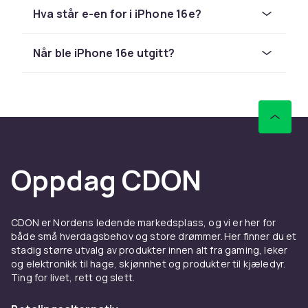
trenger deksel, skjermbeskyttelse, lader eller
Hva står e-en for i iPhone 16e?
smarte gadgets finner du det her.
Deksel og skjermbeskyttelse
Når ble iPhone 16e utgitt?
til iPhone 16e
MagSafe-deksel støtter opptil 25W lading.
USB-C erstatter Lightning. Velg mellom tynne
transparente deksel, robuste støtdempende
modeller eller bokvesker med
lommebokfunksjon. Kombiner med en herdet
Oppdag CDON
glasskjermbeskyttelse for komplett
beskyttelse. Se hele utvalget av
iPhone
tilbehør
hos CDON.
CDON er Nordens ledende markedsplass, og vi er her for
MagSafe-lading og trådløse
både små hverdagsbehov og store drømmer. Her finner du et
stadig større utvalg av produkter innen alt fra gaming, leker
ladere til iPhone 16e
og elektronikk til hage, skjønnhet og produkter til kjæledyr.
Ting for livet, rett og slett.
iPhone 16e støtter MagSafe opptil 25W og
USB-C. En MagSafe-lader gir opptil 25W