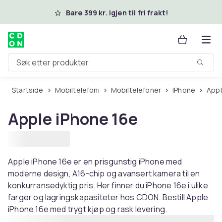
Hopp til hovedinnhold
Bare 399 kr. igjen til fri frakt!
Søk etter produkter
Startside
Mobiltelefoni
Mobiltelefoner
iPhone
App
Apple iPhone 16e
Apple iPhone 16e er en prisgunstig iPhone med
moderne design, A16-chip og avansert kamera til en
konkurransedyktig pris. Her finner du iPhone 16e i ulike
farger og lagringskapasiteter hos CDON. Bestill Apple
iPhone 16e med trygt kjøp og rask levering.