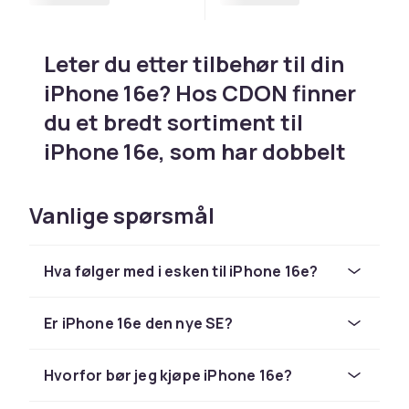
Leter du etter tilbehør til din
iPhone 16e? Hos CDON finner
du et bredt sortiment til
iPhone 16e, som har dobbelt
kamera med Camera Control-
knapp og Camera Control-
Vanlige spørsmål
knapp, Apple Intelligence og
A18 Bionic – deksel og tilbehør
Hva følger med i esken til iPhone 16e?
Leter du etter tilbehør til din iPhone 16e? Hos
CDON finner du et bredt sortiment til iPhone
Er iPhone 16e den nye SE?
16e, som har dobbelt kamera med Camera
Control-knapp og Camera Control-knapp,
Hvorfor bør jeg kjøpe iPhone 16e?
Apple Intelligence og A18 Bionic. Enten du