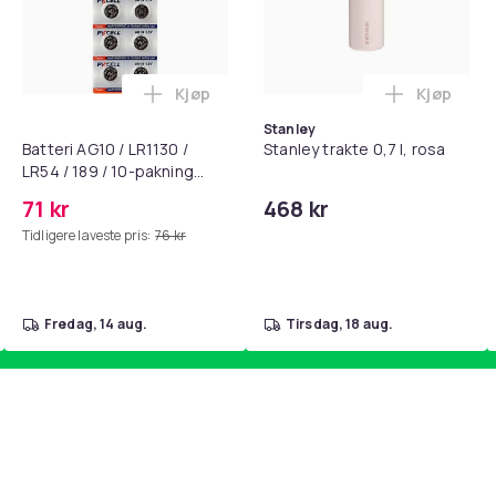
Kjøp
Kjøp
standsbånd - mage- og kjernetrening, yoga og hjemmegymnast
puter for Bose QC35 I/II, QC25, QC15, QC 2 AE 2, AE 2i, AE 2w,
Legg Batteri AG10 / LR1130 / LR54 / 189 
Legg Stanl
Stanley
Batteri AG10 / LR1130 /
Stanley trakte 0,7 l, rosa
LR54 / 189 / 10-pakning
PKcell
71 kr
468 kr
Tidligere laveste pris:
76 kr
fredag, 14 aug.
tirsdag, 18 aug.