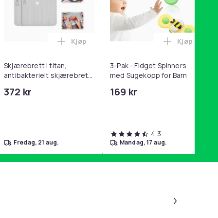
Kjøp
Kjøp
ikk Pink i handlekurven
 SoundTrue, SoundLink Black i handlekurven
/ 10-pakning PKcell i handlekurven
ey trakte 0,7 l, rosa i handlekurven
Legg Skjærebrett i titan, antibakterielt sk
Legg 3-Pak 
Skjærebrett i titan,
3-Pak - Fidget Spinners
antibakterielt skjærebrett,
med Sugekopp for Barn
skjærebrett i rustfritt stål,
372 kr
169 kr
BPA-fri (2 stk.)
4,3
fredag, 21 aug.
mandag, 17 aug.
Panel 1 a