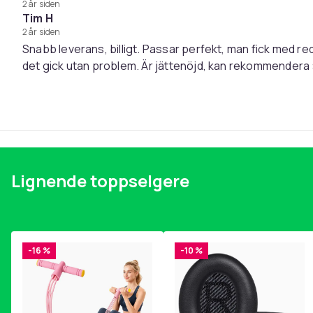
2 år siden
1 x armbånd
Tim H
2 x skrutrekkere
2 år siden
Snabb leverans, billigt. Passar perfekt, man fick med r
Vekt, gram
det gick utan problem. Är jättenöjd, kan rekommendera 
Artikkel nr.
Produktsikkerhetsinformasjon
Lignende toppselgere
-16 %
-10 %