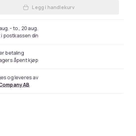
Legg i handlekurv
Legg Huami Amazfit T-Rex /T-Rex Pr
 aug. - to., 20 aug.
 i postkassen din
er betaling
agers åpent kjøp
es og leveres av
 Company AB