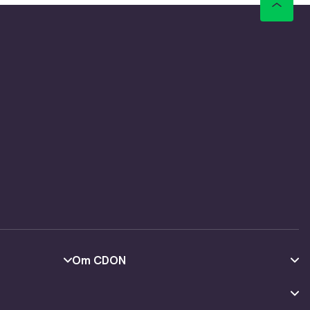
Om CDON
Om oss