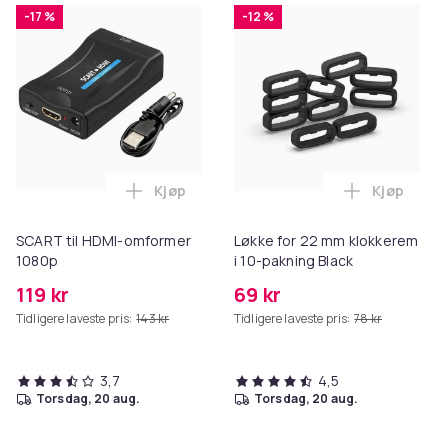
-17 %
-12 %
Kjøp
Kjøp
Legg SCART til HDMI-omformer 1080p i 
Legg Løkke
SCART til HDMI-omformer
Løkke for 22 mm klokkerem
1080p
i 10-pakning Black
119 kr
69 kr
Tidligere laveste pris:
143 kr
Tidligere laveste pris:
78 kr
3,7
4,5
torsdag, 20 aug.
torsdag, 20 aug.