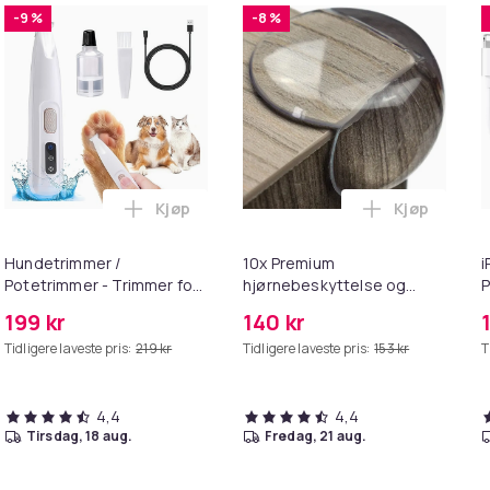
-9 %
-8 %
Kjøp
Kjøp
handlekurven
 for 22 mm klokkerem i 10-pakning Black i handlekurven
Legg Hundetrimmer / Potetrimmer - Trimme
Legg 10x Pr
Hundetrimmer /
10x Premium
i
Potetrimmer - Trimmer for
hjørnebeskyttelse og
P
Poter
kantbeskyttelse for barn
+
199 kr
140 kr
Tidligere laveste pris:
219 kr
Tidligere laveste pris:
153 kr
T
4,4
4,4
tirsdag, 18 aug.
fredag, 21 aug.