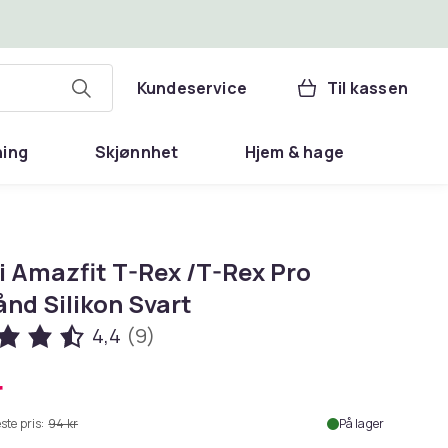
Kundeservice
Til kassen
ning
Skjønnhet
Hjem & hage
 Amazfit T-Rex /T-Rex Pro
nd Silikon Svart
4,4
(9)
r
ste pris:
94 kr
På lager