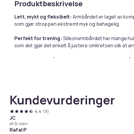
Produktbeskrivelse
Lett, mykt og fleksibelt:
Armbåndet er laget av komp
som gjør stroppen ekstremt myk og behagelig.
Perfekt for trening:
Silikonarmbåndet har mange hull
som det gjør det enkelt å justere omkretsen slik at ar
Praktisk og lett å bytte:
Du kan enkelt bytte armbånd
Spesifikasjoner:
Kundevurderinger
Farge: Sort
Passer: Ankel 136-236 mm
Materiale: Silikon
4,4
(9)
Kompatibel med: Huami Amazfit T-Rex / Pro
JC
ett år siden
Rafal P
Pakken inkluderer: