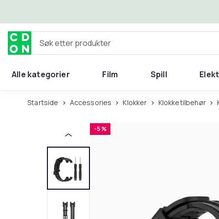
Hopp til hovedinnhold
Søk etter produkter
Alle kategorier
Film
Spill
Elek
Startside
Accessories
Klokker
Klokketilbehør
-5 %