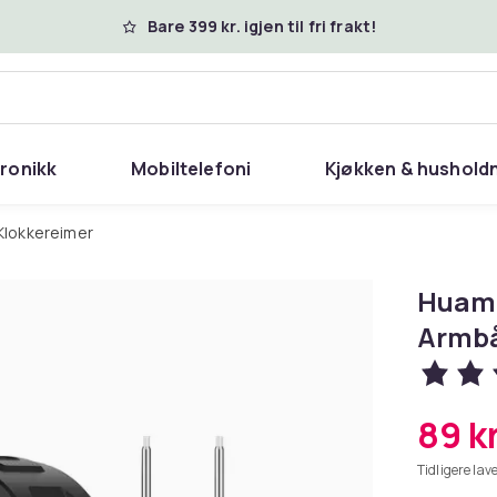
Bare 399 kr. igjen til fri frakt!
tronikk
Mobiltelefoni
Kjøkken & hushold
Klokkereimer
Huami
Armbå
89 k
Tidligere lave