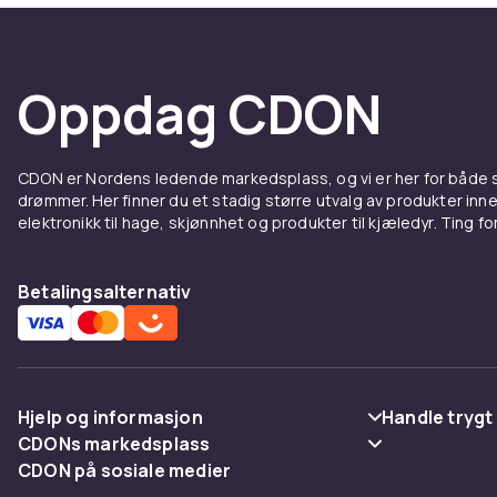
Oppdag CDON
CDON er Nordens ledende markedsplass, og vi er her for både
drømmer. Her finner du et stadig større utvalg av produkter inne
elektronikk til hage, skjønnhet og produkter til kjæledyr. Ting for 
Betalingsalternativ
Hjelp og informasjon
Handle trygt
CDONs markedsplass
Vanlige spørsmål
Betaling
CDON på sosiale medier
Merchant Help Center