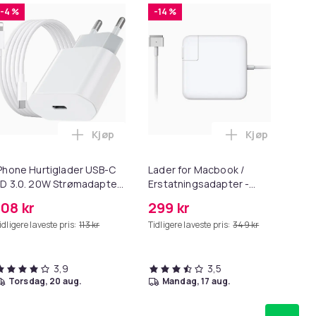
-4 %
-14 %
-
Kjøp
Kjøp
r for Poter i handlekurven
emium hjørnebeskyttelse og kantbeskyttelse for barn i handl
Legg iPhone Hurtiglader USB-C PD 3.0. 20W
Legg Lader fo
Phone Hurtiglader USB-C
Lader for Macbook /
Ne
D 3.0. 20W Strømadapter
Erstatningsadapter -
stø
 Kabel
MagSafe Gen 2 - 45W
108 kr
299 kr
28
idligere laveste pris:
113 kr
Tidligere laveste pris:
349 kr
Tid
3,9
3,5
torsdag, 20 aug.
mandag, 17 aug.