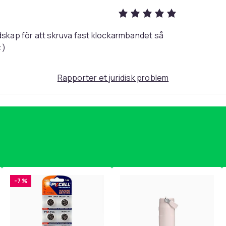
edskap för att skruva fast klockarmbandet så
27
:)
1e6fef2a-cd09-428c-a261-36d029fac2bd
Rapporter et juridisk problem
-7 %