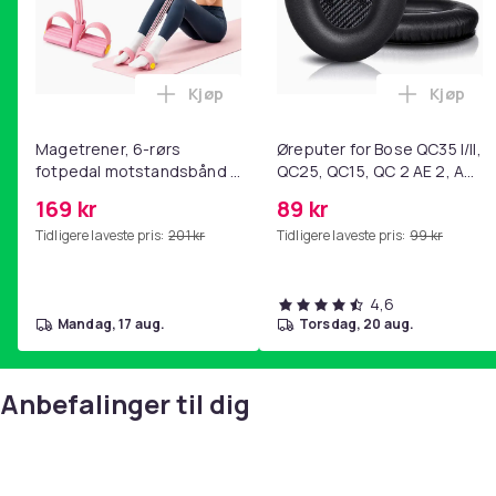
Kjøp
Kjøp
Legg Magetrener, 6-rørs fotpedal mot
Legg Øre
Magetrener, 6-rørs
Øreputer for Bose QC35 I/II,
fotpedal motstandsbånd -
QC25, QC15, QC 2 AE 2, AE
mage- og kjernetrening,
2i, AE 2w, SoundTrue,
169 kr
89 kr
yoga og
SoundLink Black
Tidligere laveste pris:
201 kr
Tidligere laveste pris:
99 kr
hjemmegymnastikk Pink
4,6
mandag, 17 aug.
torsdag, 20 aug.
Anbefalinger til dig