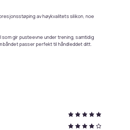
resjonsstøping av høykvalitets silikon, noe
 som gir pusteevne under trening, samtidig
mbåndet passer perfekt til håndleddet ditt.
et selv - skrutrekkere følger med.