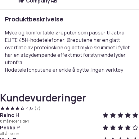
INF Company AB
Produktbeskrivelse
Myke og komfortable øreputer som passer til Jabra
ELITE 45H-hodetelefoner. Øreputene har en glatt
overflate av proteinskinn og det myke skummet i fyllet
har en støydempende effekt mot forstyrrende lyder
utenfra.
Hodetelefonputene er enkle å bytte. Ingen verktøy
nødvendig.
Spesifikasjoner:
Kundevurderinger
Størrelse: 7,5×6,5×2 cm
4,6
(7)
Materialer: Proteinskinn, mykt skum
Reino H
8 måneder siden
Kompatibel med: Jabra ELITE 45h
Pekka P
Merk: Av hygieniske årsaker er det ikke mulig å
ett år siden
returnere eller bytte produktet dersom