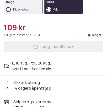
Black
Beige
Tilgjengelig
Valgt
109 kr
Tidligere laveste pris:
156 kr
På lager
Legg i handlekurv
Legg Øreputer til Jabra ELI
Ti., 18 aug. - to., 20 aug.
Levert i postkassen din
Sikker betaling
14 dagers åpent kjøp
Selges og leveres av