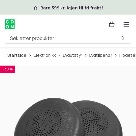
Hopp til hovedinnhold
Bare 399 kr. igjen til fri frakt!
Søk etter produkter
Startside
Elektronikk
Lydutstyr
Lydtilbehør
Hodete
-30 %