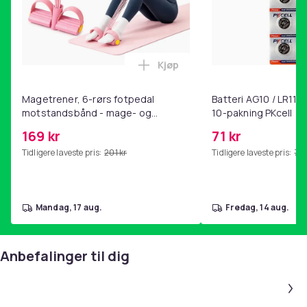
Kjøp
Legg Magetrener, 6-rørs fotp
Magetrener, 6-rørs fotpedal
Batteri AG10 / LR1130
motstandsbånd - mage- og
10-pakning PKcell
kjernetrening, yoga og
169 kr
71 kr
hjemmegymnastikk Pink
Tidligere laveste pris:
201 kr
Tidligere laveste pris:
76 
mandag, 17 aug.
fredag, 14 aug.
Anbefalinger til dig