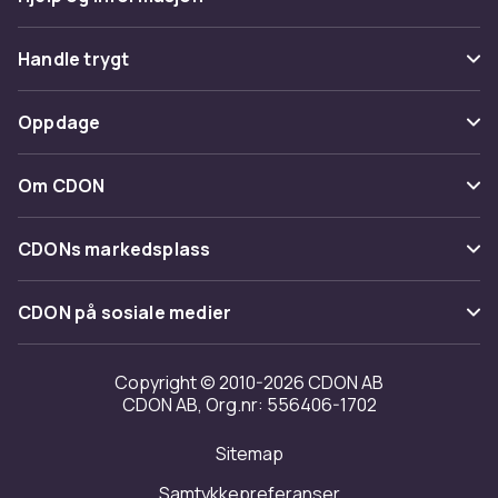
Vanlige spørsmål
Handle trygt
Spor pakke
Betaling
Oppdage
Angre & returner her
Levering
Kategorier
Kontakt oss
Om CDON
Vilkår & policy
Varemerker
Om oss
Tilbakekallinger
CDONs markedsplass
Guider
Kundeanmeldelser
Merchant Help Center
CDON på sosiale medier
Jobbe på CDON
Investor relations
Copyright © 2010-2026 CDON AB
CDON AB, Org.nr: 556406-1702
Tilgjengelighet
Sitemap
Samtykkepreferanser