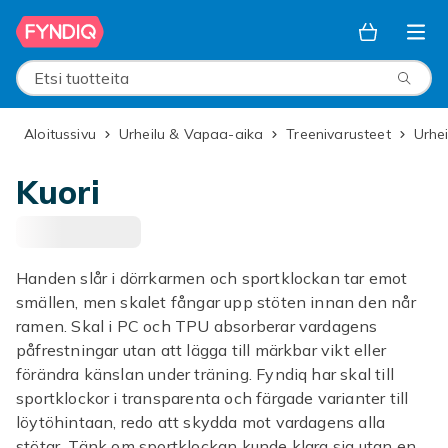
Ohita ja siirry pääsisältöön
Etsi tuotteita
Aloitussivu
Urheilu & Vapaa-aika
Treenivarusteet
Urhe
Kuori
Handen slår i dörrkarmen och sportklockan tar emot
smällen, men skalet fångar upp stöten innan den når
ramen. Skal i PC och TPU absorberar vardagens
påfrestningar utan att lägga till märkbar vikt eller
förändra känslan under träning. Fyndiq har skal till
sportklockor i transparenta och färgade varianter till
löytöhintaan, redo att skydda mot vardagens alla
stötar. Tänk om sportklockan kunde klara sig utan en