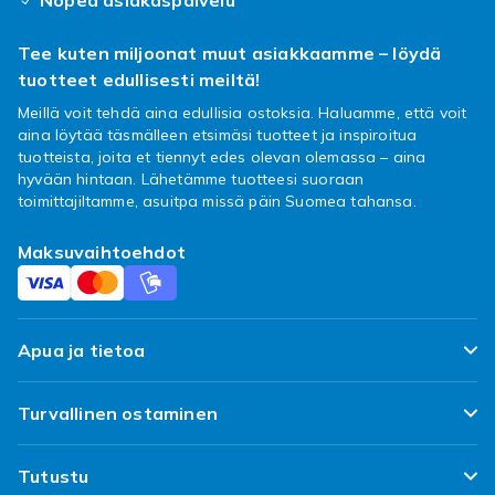
Nopea asiakaspalvelu
Tee kuten miljoonat muut asiakkaamme – löydä
tuotteet edullisesti meiltä!
Meillä voit tehdä aina edullisia ostoksia. Haluamme, että voit
aina löytää täsmälleen etsimäsi tuotteet ja inspiroitua
tuotteista, joita et tiennyt edes olevan olemassa – aina
hyvään hintaan. Lähetämme tuotteesi suoraan
toimittajiltamme, asuitpa missä päin Suomea tahansa.
Maksuvaihtoehdot
Apua ja tietoa
FAQ
Turvallinen ostaminen
Seuraa pakettiani
Tyytyväisyyslupaus
Tutustu
Toimitus