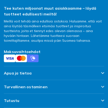
Tee kuten miljoonat muut asiakkaamme – löydä
tuotteet edullisesti meiltä!
Meillä voit tehdä aina edullisia ostoksia. Haluamme, että voit
aina löytää täsmälleen etsimäsi tuotteet ja inspiroitua
tuotteista, joita et tiennyt edes olevan olemassa – aina
hyvään hintaan. Lähetämme tuotteesi suoraan
toimittajiltamme, asuitpa missä päin Suomea tahansa.
Maksuvaihtoehdot
Apua ja tietoa
FAQ
Turvallinen ostaminen
Seuraa pakettiani
Tyytyväisyyslupaus
Tutustu
Toimitus