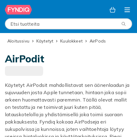
Ohita ja siirry pääsisältöön
Etsi tuotteita
Aloitussivu
Käytetyt
Kuulokkeet
AirPods
AirPodit
Käytetyt AirPodsit mahdollistavat sen äänenlaadun ja
sujuvuuden josta Apple tunnetaan, hintaan joka sopii
arkeen huomattavasti paremmin. Täällä olevat mallit
on testattu ja ne toimivat juuri kuten pitää,
latauskotelolla ja yhdistämisellä joka toimii suoraan
pakkauksesta. Fyndiq kokoaa AirPodseja eri
sukupolvissa ja kunnoissa, joten vaihtoehtoja löytyy
useissa hintaluokissa ja käyttötarkoituksissa. Pieni