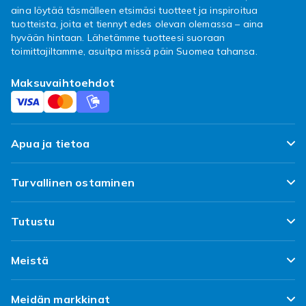
aina löytää täsmälleen etsimäsi tuotteet ja inspiroitua
tuotteista, joita et tiennyt edes olevan olemassa – aina
hyvään hintaan. Lähetämme tuotteesi suoraan
toimittajiltamme, asuitpa missä päin Suomea tahansa.
Maksuvaihtoehdot
Apua ja tietoa
FAQ
Turvallinen ostaminen
Seuraa pakettiani
Tyytyväisyyslupaus
Tutustu
Toimitus
Asiakasarvostelut
Topp 100 löytöa
Peruuta & palauta tästä
Meistä
Käytännöt ja ehdot
Suunnittele omat vaatteesi
Asiakaspalvelu
Tietoa Fyndiqistä
Käytetyt tuotteet
Meidän markkinat