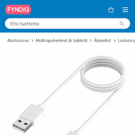
Ohita ja siirry pääsisältöön
Etsi tuotteita
Aloitussivu
Matkapuhelimet & tabletit
Älykellot
Lisävar