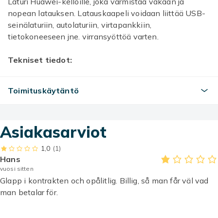
Laturi Huawei-kelloille, joka varmistaa vakaan ja
nopean latauksen. Latauskaapeli voidaan liittää USB-
seinälaturiin, autolaturiin, virtapankkiin,
tietokoneeseen jne. virransyöttöä varten.
Tekniset tiedot:
Koko: 40x10 mm
Kaapelin pituus: 1 m
Toimituskäytäntö
Materiaali: Muovi
Tulo: 5V/1A, Lähtö: 5V/1A
Sopii: Huawei Watch GT 2E / Honor Magic / Magic
Asiakasarviot
Watch 2 / Dream / GS Pro / Watch GT / Watch GT 2 /
Watch GT 2E / GS 3i
1,0
(1)
Hans
Paketti sisältää:
vuosi sitten
1 x lataustelakka
Glapp i kontrakten och opålitlig. Billig, så man får väl vad
man betalar för.
Väri
White