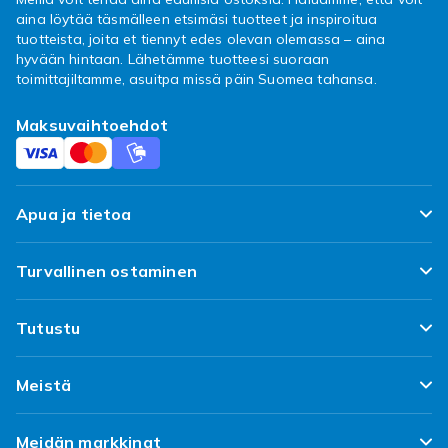
aina löytää täsmälleen etsimäsi tuotteet ja inspiroitua
tuotteista, joita et tiennyt edes olevan olemassa – aina
hyvään hintaan. Lähetämme tuotteesi suoraan
toimittajiltamme, asuitpa missä päin Suomea tahansa.
Maksuvaihtoehdot
Apua ja tietoa
FAQ
Turvallinen ostaminen
Seuraa pakettiani
Tyytyväisyyslupaus
Tutustu
Toimitus
Asiakasarvostelut
Topp 100 löytöa
Peruuta & palauta tästä
Meistä
Käytännöt ja ehdot
Suunnittele omat vaatteesi
Asiakaspalvelu
Tietoa Fyndiqistä
Käytetyt tuotteet
Meidän markkinat