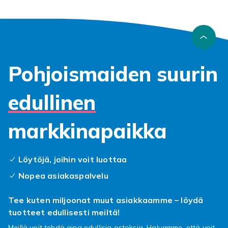
Pohjoismaiden suurin
edullinen
markkinapaikka
Löytöjä, joihin voit luottaa
Nopea asiakaspalvelu
Tee kuten miljoonat muut asiakkaamme – löydä
tuotteet edullisesti meiltä!
Meillä voit tehdä aina edullisia ostoksia. Haluamme, että voit