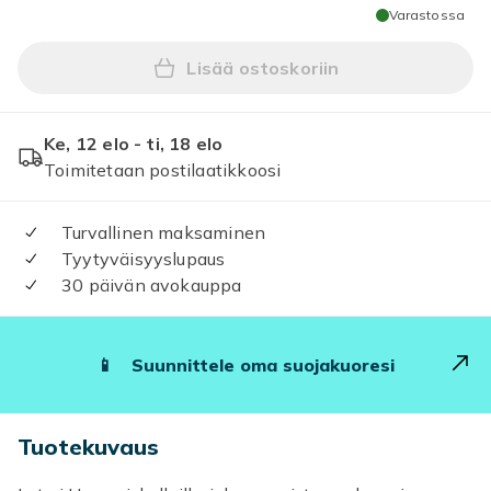
Varastossa
Lisää ostoskoriin
Lisää Huawei Watch GT 2E 
Ke, 12 elo - ti, 18 elo
Toimitetaan postilaatikkoosi
Turvallinen maksaminen
Tyytyväisyyslupaus
30 päivän avokauppa
📱
Suunnittele oma suojakuoresi
Tuotekuvaus