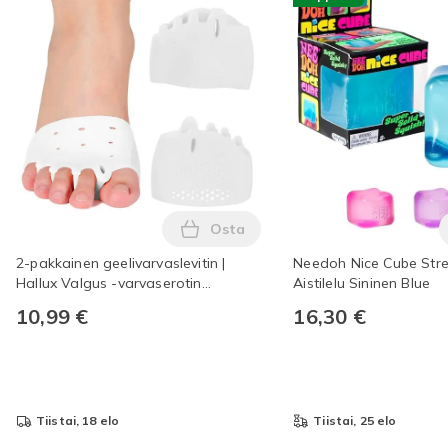
Osta
Lisää 2-pakkainen geelivarvaslev
2-pakkainen geelivarvaslevitin |
Needoh Nice Cube Stre
Hallux Valgus -varvaserotin
Aistilelu Sininen Blue
valkoinen
10,99 €
16,30 €
tiistai, 18 elo
tiistai, 25 elo