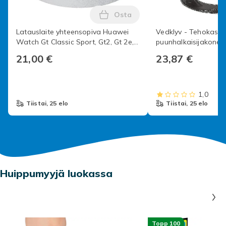
Osta
Lisää Latauslaite yhteensopiv
Latauslaite yhteensopiva Huawei
Vedklyv - Tehokas
Watch Gt Classic Sport, Gt2, Gt 2e,
puunhalkaisijakone,
Honor Watch Magic Magic 2, Honor
valurautaprotokollie
21,00 €
23,87 €
Watch Dream
19,2 cm
1,0
tiistai, 25 elo
tiistai, 25 elo
Huippumyyjä luokassa
Topp 100