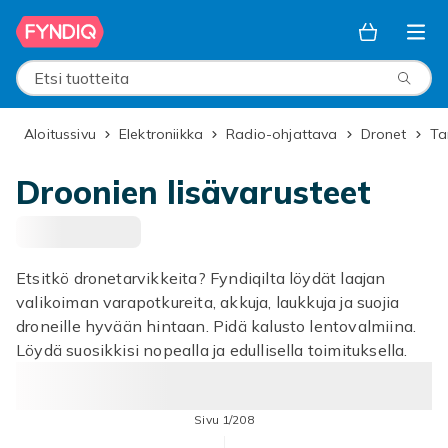
Ohita ja siirry pääsisältöön
Etsi tuotteita
Aloitussivu
Elektroniikka
Radio-ohjattava
Dronet
T
Droonien lisävarusteet
Etsitkö dronetarvikkeita? Fyndiqilta löydät laajan
valikoiman varapotkureita, akkuja, laukkuja ja suojia
droneille hyvään hintaan. Pidä kalusto lentovalmiina.
Löydä suosikkisi nopealla ja edullisella toimituksella.
Sivu 1/208