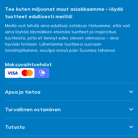
Kantolaukut suojaavat
Tee kuten miljoonat muut asiakkaamme – löydä
tuotteet edullisesti meiltä!
kuljetuksessa
Meillä voit tehdä aina edullisia ostoksia. Haluamme, että voit
Muotoonvalettu kova laukku pitää dronen,
aina löytää täsmälleen etsimäsi tuotteet ja inspiroitua
ohjaimen, akut ja tarvikkeet omilla paikoillaan
tuotteista, joita et tiennyt edes olevan olemassa – aina
hyvään hintaan. Lähetämme tuotteesi suoraan
iskuilta suojattuina. Reppumalli kulkee
toimittajiltamme, asuitpa missä päin Suomea tahansa.
mukavasti vaellukselle kuvauspaikalle.
Järjestyksessä oleva kalusto on myös
Maksuvaihtoehdot
nopeampi ottaa käyttöön.
Muista myös muistikortit ja
pikkuosat
Apua ja tietoa
Nopea microSD-kortti tallentaa 4K-videon
FAQ
katkotta, ja laskutelineen korokkeet pitävät
Turvallinen ostaminen
kameran etäällä maasta pölyisellä kentällä.
Seuraa pakettiani
Aurinkosuoja parantaa puhelimen näytön
Tyytyväisyyslupaus
Tutustu
luettavuutta kirkkaalla säällä. Pienet
Toimitus
Asiakasarvostelut