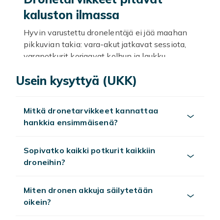
kaluston ilmassa
Hyvin varustettu dronelentäjä ei jää maahan
pikkuvian takia: vara-akut jatkavat sessiota,
varapotkurit korjaavat kolhun ja laukku
kuljettaa kaluston turvallisesti. Tässä
Usein kysyttyä (UKK)
kategoriassa löydät dronetarvikkeet
potkureista suojiin ja latureihin.
Vara-akut moninkertaistavat
Mitkä dronetarvikkeet kannattaa
hankkia ensimmäisenä?
lentoajan
Yksi akku antaa 20-30 minuutin lennon, mutta
Sopivatko kaikki potkurit kaikkiin
lataus vie tunnin – vara-akut pitävät
droneihin?
kuvauspäivän käynnissä tauotta. Monen akun
laturi täyttää kennot järjestyksessä, ja
Miten dronen akkuja säilytetään
autolaturi lataa matkalla seuraavalle
oikein?
kuvauspaikalle.