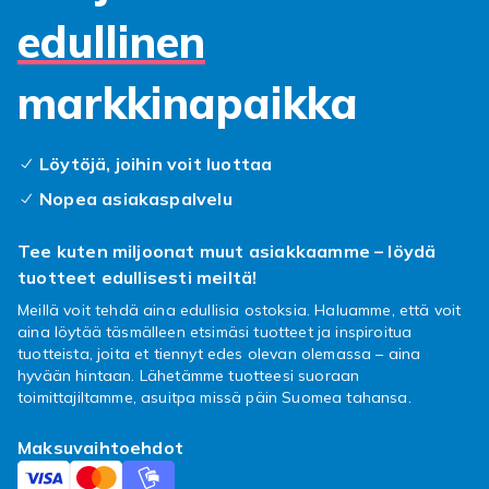
edulliseen hintaan. Tarjoamme yhteensopivia
edullinen
tuotteita kaikille suosituille latausprotokollille.
Uusia tuotteita lisataan jatkuvasti.
markkinapaikka
Fyndiqilta loydat langattomat laturit laajasta
valikoimasta tunnetuilta merkeilta aina
edulliseen hintaan. Tarjoamme yhteensopivia
Löytöjä, joihin voit luottaa
tuotteita kaikille suosituille latausprotokollille.
Nopea asiakaspalvelu
Uusia tuotteita lisataan jatkuvasti.
Fyndiqilta loydat langattomat laturit laajasta
Tee kuten miljoonat muut asiakkaamme – löydä
valikoimasta tunnetuilta merkeilta aina
tuotteet edullisesti meiltä!
edulliseen hintaan. Tarjoamme yhteensopivia
Meillä voit tehdä aina edullisia ostoksia. Haluamme, että voit
tuotteita kaikille suosituille latausprotokollille.
aina löytää täsmälleen etsimäsi tuotteet ja inspiroitua
Uusia tuotteita lisataan jatkuvasti.
tuotteista, joita et tiennyt edes olevan olemassa – aina
hyvään hintaan. Lähetämme tuotteesi suoraan
Fyndiqilta loydat langattomat laturit laajasta
toimittajiltamme, asuitpa missä päin Suomea tahansa.
valikoimasta tunnetuilta merkeilta aina
edulliseen hintaan. Tarjoamme yhteensopivia
Maksuvaihtoehdot
tuotteita kaikille suosituille latausprotokollille.
Uusia tuotteita lisataan jatkuvasti.