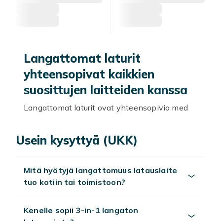
Langattomat laturit
yhteensopivat kaikkien
suosittujen laitteiden kanssa
Langattomat laturit ovat yhteensopivia med
de mest populære enheder. Hos Fyndiq finner
du et bredt sortiment af langattomat laturit til
Usein kysyttyä (UKK)
alltid gode priser.
USB-C ja pikalataus
Mitä hyötyjä langattomuus latauslaite
tuo kotiin tai toimistoon?
USB-C PD -laturit ovat yhteensopivia
iPhonen 15+, Samsung Galaxyn, iPadin ja
MacBookin kanssa pikalataukseen.
Kenelle sopii 3-in-1 langaton