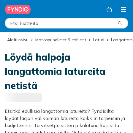
Ohita ja siirry pääsisältöön
Etsi tuotteita
Aloitussivu
Matkapuhelimet & tabletit
Laturi
Langattoma
Löydä halpoja
langattomia latureita
netistä
Etsitkö edullisia langattomia latureita? Fyndiqiltä
löydät laajan valikoiman latureita kaikkiin tarpeisiin ja
budjetteihin. Tarvitsetpa sitten pikalaturia kotiisi tai
toimistoosi, löydät sen täältä. Osta nyt ja pidä laitteesi