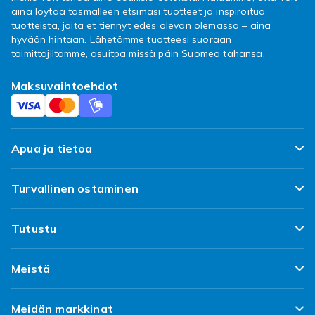
aina löytää täsmälleen etsimäsi tuotteet ja inspiroitua
tuotteista, joita et tiennyt edes olevan olemassa – aina
hyvään hintaan. Lähetämme tuotteesi suoraan
toimittajiltamme, asuitpa missä päin Suomea tahansa.
Maksuvaihtoehdot
Apua ja tietoa
FAQ
Turvallinen ostaminen
Seuraa pakettiani
Tyytyväisyyslupaus
Tutustu
Toimitus
Asiakasarvostelut
Topp 100 löytöa
Peruuta & palauta tästä
Meistä
Käytännöt ja ehdot
Suunnittele omat vaatteesi
Asiakaspalvelu
Tietoa Fyndiqistä
Käytetyt tuotteet
Meidän markkinat