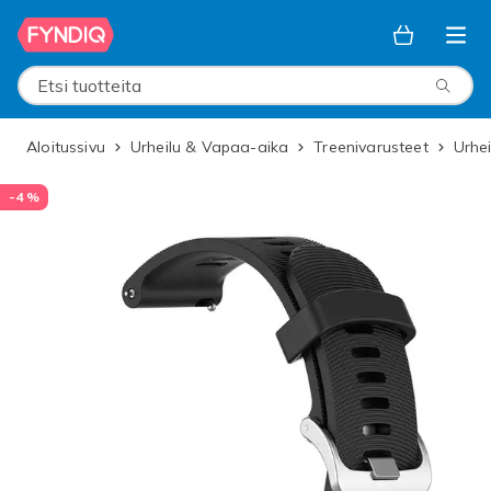
Ohita ja siirry pääsisältöön
Etsi tuotteita
Aloitussivu
Urheilu & Vapaa-aika
Treenivarusteet
Urhe
-4 %