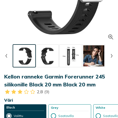
Kellon ranneke Garmin Forerunner 245
silikonille Black 20 mm Black 20 mm
2,8
(9)
Väri
Black
Grey
White
Valittu
Saatavilla
Saatavill