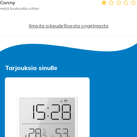
Väri
Conny
Black
neljä kuukautta sitten
Koko
20 mm
Ilmoita oikeudellisesta ongelmasta
Paino, gramma
20
Tuotenro
08b46cd9-2726-4863-9c3e-84df291aeca0
Tarjouksia sinulle
Tuoteturvallisuustiedot