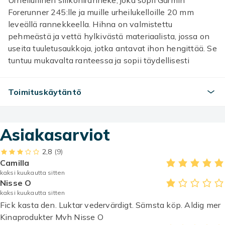
Urheilullinen silikoniranneke, joka sopii Garmin
Forerunner 245:lle ja muille urheilukelloille 20 mm
leveällä rannekkeella. Hihna on valmistettu
pehmeästä ja vettä hylkivästä materiaalista, jossa on
useita tuuletusaukkoja, jotka antavat ihon hengittää. Se
tuntuu mukavalta ranteessa ja sopii täydellisesti
urheilurannekoruksi.
Toimituskäytäntö
Tekniset tiedot:
Koko: Pituus 85+118 mm, leveys 20 mm
Materiaali: Silikoni
Asiakasarviot
Yhteensopiva: Garmin Forerunner 245
Sopii myös muihin urheilulajeihin ja älykelloihin, joissa
2,8
(9)
on 20 mm leveät rannekkeet.
Camilla
kaksi kuukautta sitten
Paketti sisältää:
Nisse O
1 × kellon ranneke
kaksi kuukautta sitten
Fick kasta den. Luktar vedervärdigt. Sämsta köp. Aldig mer
Kinaprodukter Mvh Nisse O