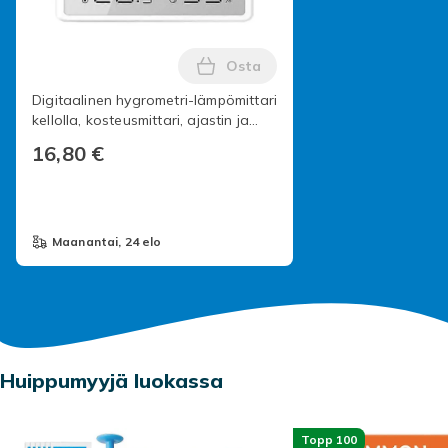
Osta
Lisää Digitaalinen hygrometri-
Digitaalinen hygrometri-lämpömittari
kellolla, kosteusmittari, ajastin ja
herätyskello kotiin, toimistoon tai
16,80 €
huoneeseen, valkoinen
maanantai, 24 elo
Huippumyyjä luokassa
Topp 100