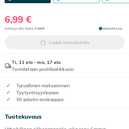
6,99 €
Aiempi alin hinta
7,29 €
Varastossa
Lisää ostoskoriin
Lisää Kellon ranneke Garmin
Ti, 11 elo - ma, 17 elo
Toimitetaan postilaatikkoosi
Turvallinen maksaminen
Tyytyväisyyslupaus
30 päivän avokauppa
Tuotekuvaus