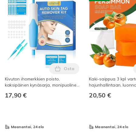
Osta
Lisää Kivuton ihomerkkien poisto
Kivuton ihomerkkien poisto,
Kaki-saippua 3 kpl var
kaksipäinen kynäsarja, monipuolinen
hajunhallintaan, luonno
2-in-1 ihomerkkien korjaaja, nopea
hajunpoisto ja kosteut
17,90 €
20,50 €
ja tehokas kasvoille ja vartalolle
puhdistusaine
maanantai, 24 elo
maanantai, 24 elo