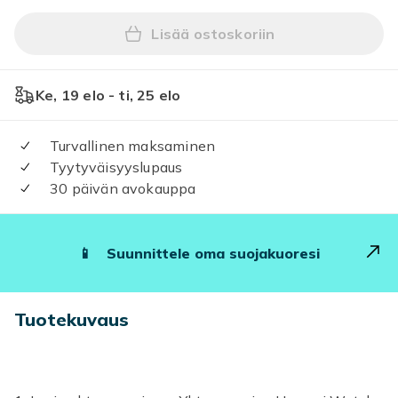
Lisää ostoskoriin
Lisää Latausjohto yhteenso
Ke, 19 elo - ti, 25 elo
Turvallinen maksaminen
Tyytyväisyyslupaus
30 päivän avokauppa
📱
Suunnittele oma suojakuoresi
Tuotekuvaus