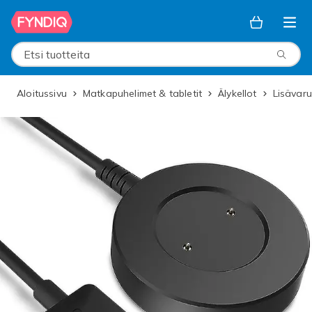
Ohita ja siirry pääsisältöön
Etsi tuotteita
Aloitussivu
Matkapuhelimet & tabletit
Älykellot
Lisävar