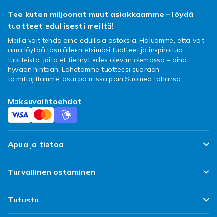
Tee kuten miljoonat muut asiakkaamme – löydä
tuotteet edullisesti meiltä!
Meillä voit tehdä aina edullisia ostoksia. Haluamme, että voit
aina löytää täsmälleen etsimäsi tuotteet ja inspiroitua
tuotteista, joita et tiennyt edes olevan olemassa – aina
hyvään hintaan. Lähetämme tuotteesi suoraan
toimittajiltamme, asuitpa missä päin Suomea tahansa.
Maksuvaihtoehdot
Apua ja tietoa
FAQ
Turvallinen ostaminen
Seuraa pakettiani
Tyytyväisyyslupaus
Tutustu
Toimitus
Asiakasarvostelut