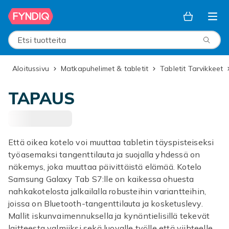
Ohita ja siirry pääsisältöön
Etsi tuotteita
Aloitussivu
Matkapuhelimet & tabletit
Tabletit Tarvikkeet
TAPAUS
Että oikea kotelo voi muuttaa tabletin täyspisteiseksi
työasemaksi tangenttilauta ja suojalla yhdessä on
näkemys, joka muuttaa päivittäistä elämää. Kotelo
Samsung Galaxy Tab S7:lle on kaikessa ohuesta
nahkakotelosta jalkailalla robusteihin variantteihin,
joissa on Bluetooth-tangenttilauta ja kosketuslevy.
Mallit iskunvaimennuksella ja kynäntielisillä tekevät
laitteesta valmiiksi sekä luovalle työlle että viihteelle.