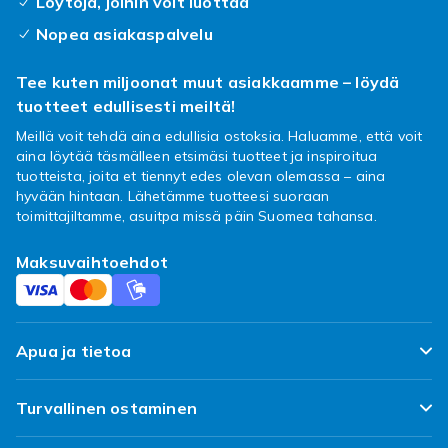
Löytöjä, joihin voit luottaa
Nopea asiakaspalvelu
Tee kuten miljoonat muut asiakkaamme – löydä
tuotteet edullisesti meiltä!
Meillä voit tehdä aina edullisia ostoksia. Haluamme, että voit
aina löytää täsmälleen etsimäsi tuotteet ja inspiroitua
tuotteista, joita et tiennyt edes olevan olemassa – aina
hyvään hintaan. Lähetämme tuotteesi suoraan
toimittajiltamme, asuitpa missä päin Suomea tahansa.
Maksuvaihtoehdot
Apua ja tietoa
FAQ
Turvallinen ostaminen
Seuraa pakettiani