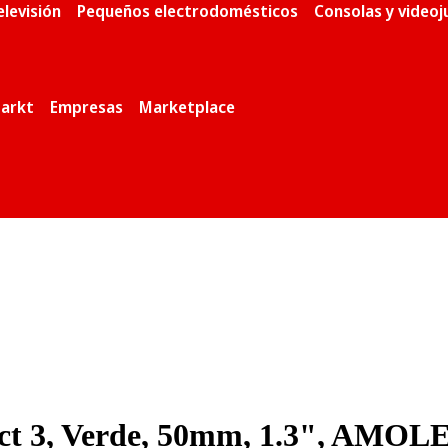
elevisión
Pequeños electrodomésticos
Consolas y video
arkt
Empresas
Marketplace
nct 3, Verde, 50mm, 1.3", AMOL