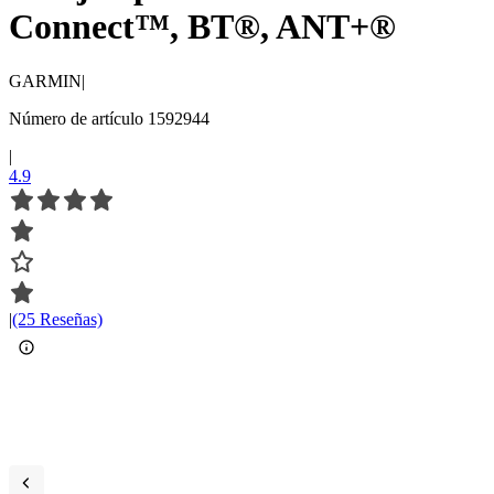
Connect™, BT®, ANT+®
GARMIN
|
Número de artículo 1592944
|
4.9
|
(25 Reseñas)