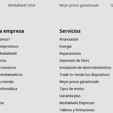
MediaMarkt VISA
Mejor precio garantizado
G
a empresa
Servicios
somos?
Financiación
compromisos
Energía
 MediaMarkt
Reparaciones
ensa
Impresión de fotos
n nosotros
Instalación de electrodomésticos
 mediamarkt.es
Trade In: Vende tus dispositivos
tu tienda
Mejor precio garantizado
informática
Tipos de envíos
Garantía plus
ana
MediaMarkt Empresas
Talleres y formaciones