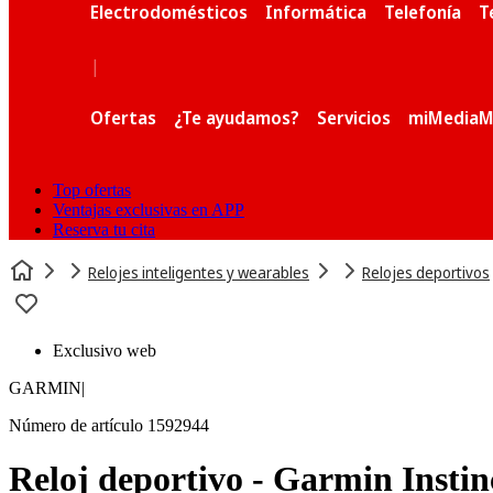
Electrodomésticos
Informática
Telefonía
T
|
Ofertas
¿Te ayudamos?
Servicios
miMediaM
Top ofertas
Ventajas exclusivas en APP
Reserva tu cita
Relojes inteligentes y wearables
Relojes deportivos
Exclusivo web
GARMIN
|
Número de artículo 1592944
Reloj deportivo - Garmin Insti