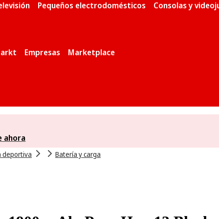
elevisión
Pequeños electrodomésticos
Consolas y video
arkt
Empresas
Marketplace
e ahora
 deportiva
Batería y carga