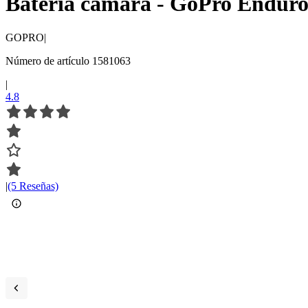
Batería cámara - GoPro Enduro
GOPRO
|
Número de artículo 1581063
|
4.8
|
(5 Reseñas)