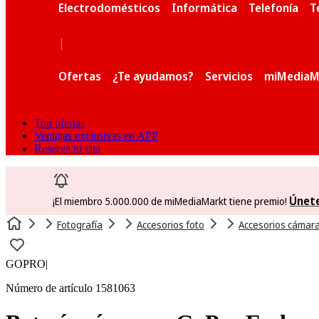
Electrodomésticos
Informática
Telefonía
T
|
Ofertas
¿Te ayudamos?
Servicios
miMediaM
Top ofertas
Ventajas exclusivas en APP
Reserva tu cita
Únet
¡El miembro 5.000.000 de miMediaMarkt tiene premio!
Fotografía
Accesorios foto
Accesorios cámara
GOPRO
|
Número de artículo 1581063