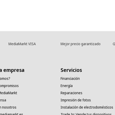
MediaMarkt VISA
Mejor precio garantizado
G
a empresa
Servicios
somos?
Financiación
compromisos
Energía
 MediaMarkt
Reparaciones
ensa
Impresión de fotos
n nosotros
Instalación de electrodomésticos
 mediamarkt.es
Trade In: Vende tus dispositivos