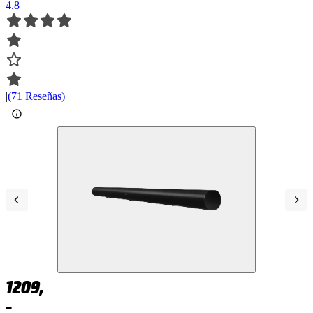
4.8
|
(71 Reseñas)
1209,
–