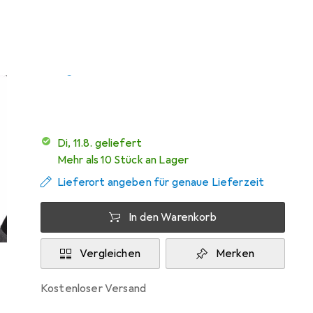
Mehr von
78
Sennheiser
Testberichte
Sehr gut bei 2 Tests
Di, 11.8. geliefert
Mehr als 10 Stück an Lager
Lieferort angeben für genaue Lieferzeit
In den Warenkorb
Vergleichen
Merken
kostenloser Versand