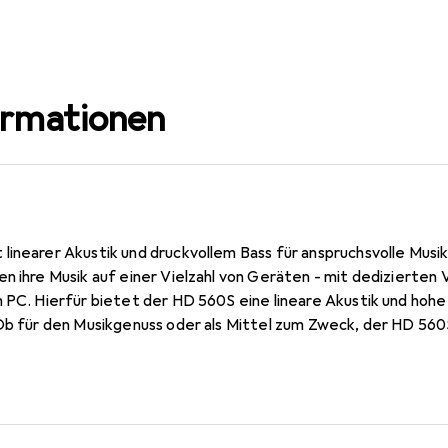
ormationen
linearer Akustik und druckvollem Bass für anspruchsvolle Musi
n ihre Musik auf einer Vielzahl von Geräten - mit dedizierten
 PC. Hierfür bietet der HD 560S eine lineare Akustik und hohe
 Ob für den Musikgenuss oder als Mittel zum Zweck, der HD 560
r HD 560S erlaubt mit seiner offenen Bauweise die ungehinde
törende Reflektionen der geschlossenen Bauweise. Die E.A.R.
on Sennheiser mit angewinkelten Schallwandlern imitiert die Sc
ombination ermöglicht eine natürliche, breite Bühne und örtli
ren Kopfhörern weit überlegen ist. Die Hochleistungswandler 