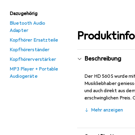
Dazugehörig
Bluetooth Audio
Adapter
Produktinf
Kopfhörer Ersatzteile
Kopfhörerständer
Beschreibung
Kopfhörerverstärker
MP3 Player + Portable
Audiogeräte
Der HD 560S wurde mit 
Musikliebhaber geniesse
und auch direkt aus dem
erschwinglichen Preis.
transparent wieder. De
Mehr anzeigen
und verhindert damit s
Acoustic Refinement) v
Lautsprechern. Diese K
Instrumenten, die ande