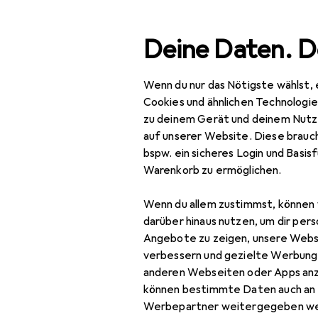
Suche
Deine Daten. D
Wenn du nur das Nötigste wählst, 
Navigation nach Kategorien
Gesamtsortiment
IT +
Gesamtsortiment
Cookies und ähnlichen Technologi
zu deinem Gerät und deinem Nutz
IT + Multimedia
auf unserer Website. Diese brauch
bspw. ein sicheres Login und Basis
Audio
Warenkorb zu ermöglichen.
Kopfhörer + Headset
Wenn du allem zustimmst, können 
Gaming Headset
darüber hinaus nutzen, um dir pers
Angebote zu zeigen, unsere Webs
Headset Zubehör
verbessern und gezielte Werbung
anderen Webseiten oder Apps an
Kopfhörer
können bestimmte Daten auch an 
Kopfhörer Zubehör
Werbepartner weitergegeben we