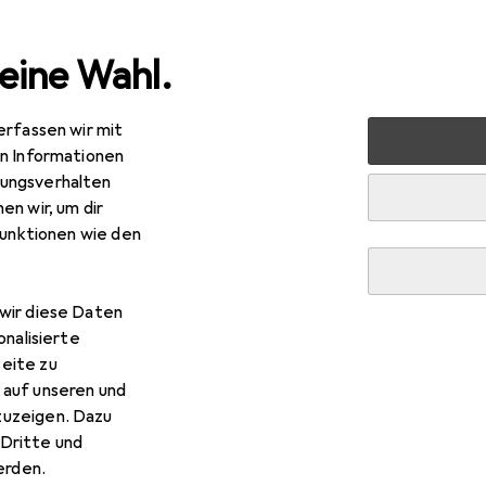
eine Wahl.
erfassen wir mit
 Multimedia
Audio
Kopfhörer + Headset
Kopfhörer
en Informationen
ungsverhalten
en wir, um dir
funktionen wie den
wir diese Daten
onalisierte
eite zu
 auf unseren und
zuzeigen. Dazu
Dritte und
rden.