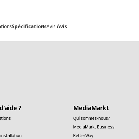
ations
Spécifications
Avis
Avis
d'aide ?
MediaMarkt
stions
Qui sommes-nous?
MediaMarkt Business
 installation
BetterWay