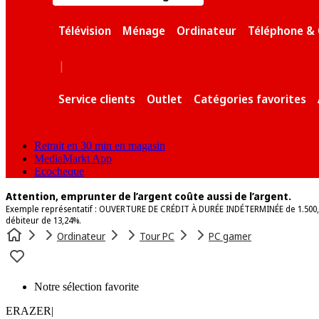
Télévision
Ménage
Ordinateur
Téléphone & 
|
Service clients
Outlet
Catégories favorites
Retrait en 30 min en magasin
MediaMarkt App
Ecocheque
Attention, emprunter de l’argent coûte aussi de l’argent.
Exemple représentatif : OUVERTURE DE CRÉDIT À DURÉE INDÉTERMINÉE de 1.500,00
débiteur de 13,24%.
Ordinateur
Tour PC
PC gamer
Notre sélection favorite
ERAZER
|