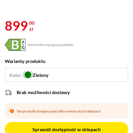
899
00
zł
Karta informacyjna produktu
Plik w formacie pdf
(otworzy się w nowym oknie)
Warianty produktu
Kolor:
Zielony
…
Brak możliwości dostawy
Ten produkt dostępny jest tylko w wybranych sklepach
Sprawdź dostępność w sklepach