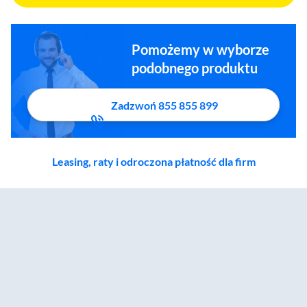
Pomożemy w wyborze
podobnego produktu
Zadzwoń 855 855 899
Leasing, raty i odroczona płatność dla firm
Zostałeś przeniesiony do sekcji akcesoriów