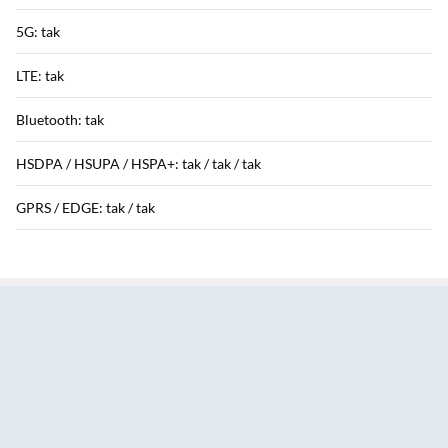
5G: tak
LTE: tak
Bluetooth: tak
HSDPA / HSUPA / HSPA+: tak / tak / tak
GPRS / EDGE: tak / tak
Sekcja pominięta
Funkcje aparatu
Aparat tylny: 50 Mpix
Aparat przedni: 8 Mpix
Przysłona obiektywu: 50 Mpix - f/1,8 - tylny główny