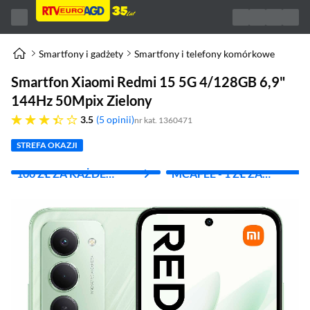
Smartfony i gadżety
Smartfony i telefony komórkowe
Smartfon Xiaomi Redmi 15 5G 4/128GB 6,9"
144Hz 50Mpix Zielony
3.5 gwiazdek
3.5
5 opinii
nr kat. 1360471
STREFA OKAZJI
100 ZŁ ZA KAŻDE
MCAFEE - 1 ZŁ ZA
WYDANE 1000 ZŁ
PIERWSZY MIES.