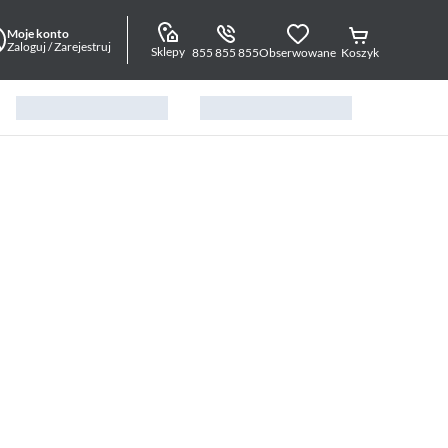
Moje konto
Zaloguj / Zarejestruj
Sklepy
855 855 855
Obserwowane
Koszyk