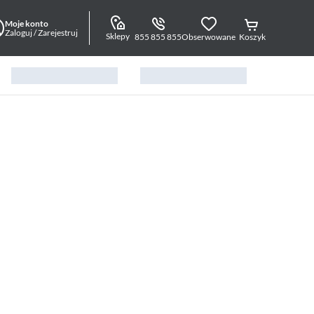
Moje konto
Zaloguj / Zarejestruj
Sklepy
855 855 855
Obserwowane
Koszyk