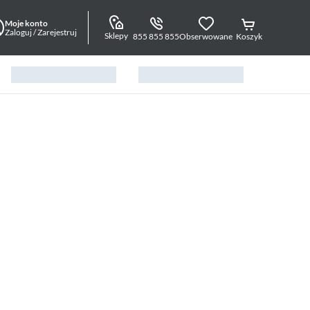
Moje konto
Zaloguj / Zarejestruj
Sklepy
855 855 855
Obserwowane
Koszyk