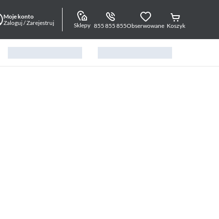
Moje konto
Zaloguj / Zarejestruj
Sklepy
855 855 855
Obserwowane
Koszyk