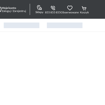
Moje konto
Zaloguj / Zarejestruj
Sklepy
855 855 855
Obserwowane
Koszyk