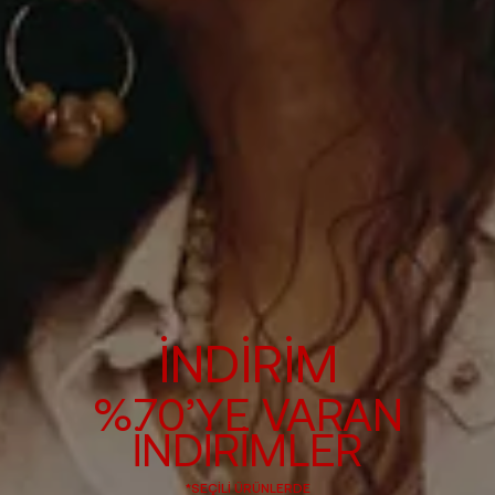
İNDİRİM
%70’YE VARAN
İNDİRİMLER
*SEÇİLİ ÜRÜNLERDE