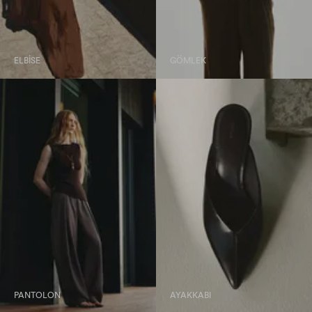
ELBISE
GÖMLEK
PANTOLON
AYAKKABI