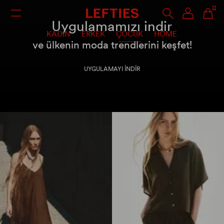
Uygulamamızı indir
KADIN
ERKEK
ÇOCUK
HOME
ve ülkenin moda trendlerini keşfet!
UYGULAMAYI İNDİR