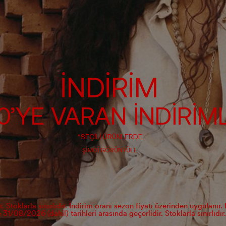
İNDİRİM
’YE VARAN İNDİRİM
*SEÇİLİ ÜRÜNLERDE
ŞIMDI GÖRÜNTÜLE
ir. Stoklarla sınırlıdır. İndirim oranı sezon fiyatı üzerinden uygul
e 31/08/2026 (dahil) tarihleri arasında geçerlidir. Stoklarla sınırlıdır.