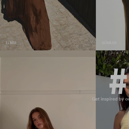
ELBISE
GÖMLEK
Get inspired by 