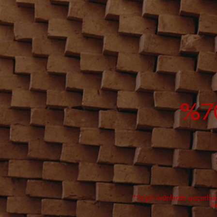
%70
*Seçili ürünlerde geçerlid
il