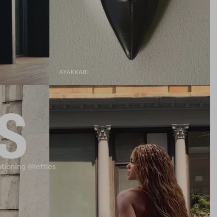
AYAKKABI
tioning @lefties