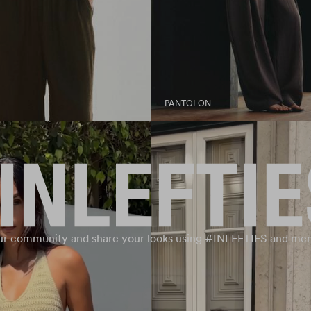
PANTOLON
our community and share your looks using #INLEFTIES and men