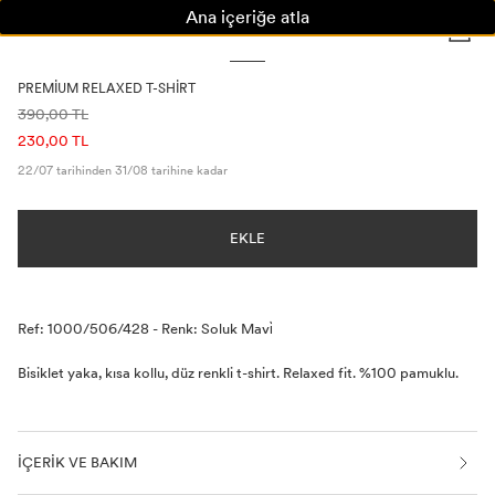
Ana içeriğe atla
KADIN
ERKEK
ÇOCUK
HOME
PREMIUM RELAXED T-SHIRT
FIYAT BILGISI
390,00 TL
230,00 TL
22/07 tarihinden 31/08 tarihine kadar
EKLE
Açıklama
Ref: 1000/506/428
-
Renk: Soluk Mavi̇
Bisiklet yaka, kısa kollu, düz renkli t-shirt. Relaxed fit. %100 pamuklu.
İÇERIK VE BAKIM