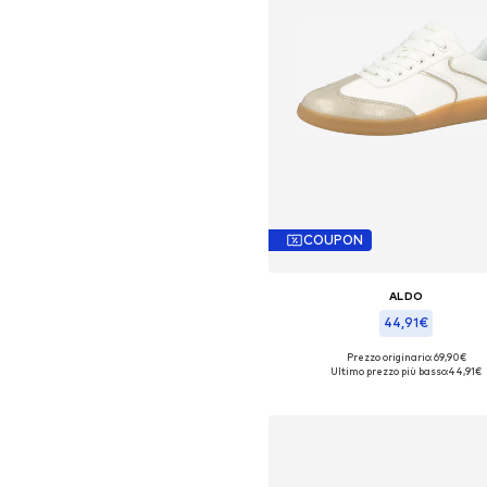
COUPON
ALDO
44,91€
Prezzo originario: 69,90€
Taglie disponibili: 36-36,5
Ultimo prezzo più basso:
44,91€
Aggiungi al carrello