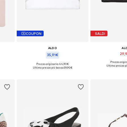
COUPON
SALDI
ALDO
AL
29,
35,91€
Prezzo origin
Taglie disponi
Prezzo originario: 44,90€
Taglie disponibili: One Size
Ultimo prezzo pi
Ultimo prezzo più basso:
39,90€
Aggiungi a
Aggiungi al carrello