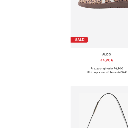
SALDI
ALDO
44,90€
Prezzo originario: 74,90€
Taglie disponibili: 36-36,5, 38, 39-3
Ultimo prezzo più basso:
26,94€
Aggiungi al carrello