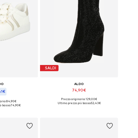
SALDI
DO
ALDO
74,90€
41€
Prezzo originario: 129,00€
Taglie disponibili: 39-39,5
ario: 84,90€
onibili: 37
Ultimo prezzo più basso:
52,43€
ù basso:
74,90€
Aggiungi al carrello
l carrello