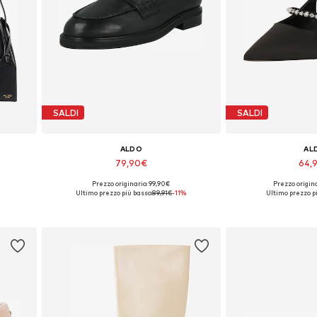
SALDI
SALDI
ALDO
AL
79,90€
64,
Prezzo originario: 99,90€
Prezzo origin
Taglie disponibili: 37, 39-39,5
Taglie disponibi
Ultimo prezzo più basso:
89,91€
-11%
Ultimo prezzo pi
Aggiungi al carrello
Aggiungi a