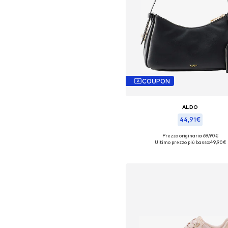
COUPON
ALDO
44,91€
Prezzo originario: 69,90€
Taglie disponibili: One Size
Ultimo prezzo più basso:
49,90€
Aggiungi al carrello