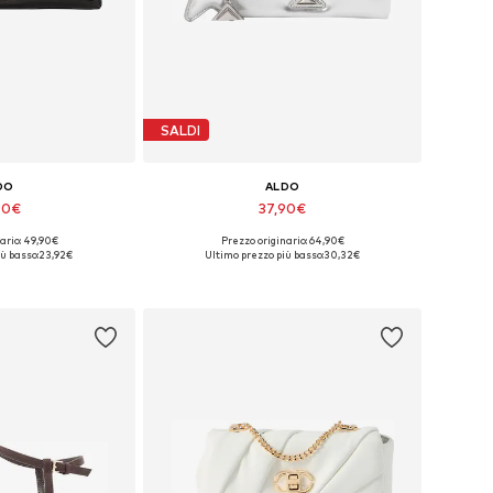
SALDI
DO
ALDO
90€
37,90€
ario: 49,90€
Prezzo originario: 64,90€
bili: One Size
Taglie disponibili: One Size
ù basso:
23,92€
Ultimo prezzo più basso:
30,32€
l carrello
Aggiungi al carrello