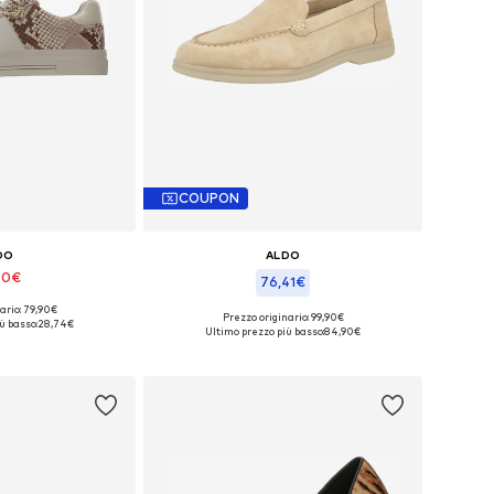
COUPON
DO
ALDO
90€
76,41€
ario: 79,90€
: 38, 39-39,5, 40
Prezzo originario: 99,90€
ù basso:
28,74€
Taglie disponibili: 40
Ultimo prezzo più basso:
84,90€
l carrello
Aggiungi al carrello