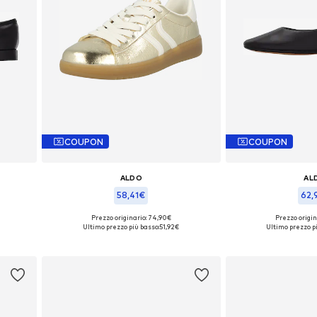
COUPON
COUPON
ALDO
AL
58,41€
62,
Prezzo originario: 74,90€
Prezzo origin
Taglie disponibili: 37, 38
Taglie disponi
Ultimo prezzo più basso:
51,92€
Ultimo prezzo p
Aggiungi al carrello
Aggiungi a