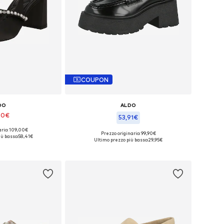
COUPON
DO
ALDO
90€
53,91€
ario: 109,00€
li: 39-39,5, 40
Prezzo originario: 99,90€
ù basso:
58,41€
Taglie disponibili: 39-39,5, 41-41,5
Ultimo prezzo più basso:
29,95€
l carrello
Aggiungi al carrello