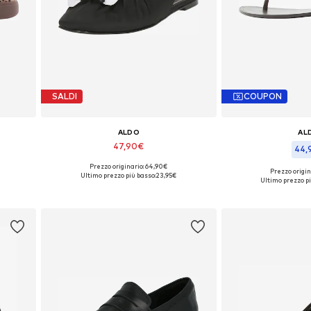
SALDI
COUPON
ALDO
AL
47,90€
44,
Prezzo originario: 64,90€
9,5, 40
Taglie disponibili: 38
Prezzo origin
Ultimo prezzo più basso:
23,95€
Taglie dispon
Ultimo prezzo pi
Aggiungi al carrello
Aggiungi a