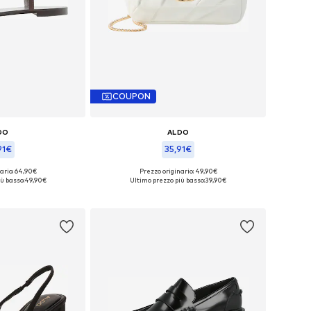
COUPON
DO
ALDO
91€
35,91€
ario: 64,90€
Prezzo originario: 49,90€
ibili: 37, 40
Taglie disponibili: One Size
ù basso:
49,90€
Ultimo prezzo più basso:
39,90€
l carrello
Aggiungi al carrello