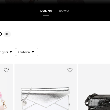
DONNA
UOMO
O
33
aglia
Colore