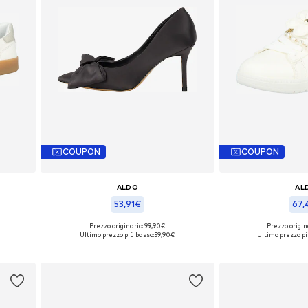
COUPON
COUPON
ALDO
AL
53,91€
67,
Prezzo originario: 99,90€
Prezzo origin
Taglie disponibili: 38
Taglie disp
Ultimo prezzo più basso:
59,90€
Ultimo prezzo pi
Aggiungi al carrello
Aggiungi a