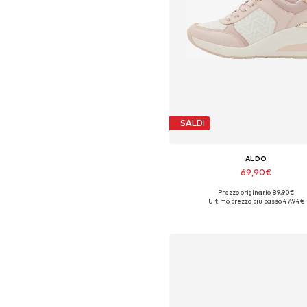
SALDI
ALDO
69,90€
Prezzo originario: 89,90€
Taglie disponibili: 39-39,5, 41-4
Ultimo prezzo più basso:
47,94€
Aggiungi al carrello