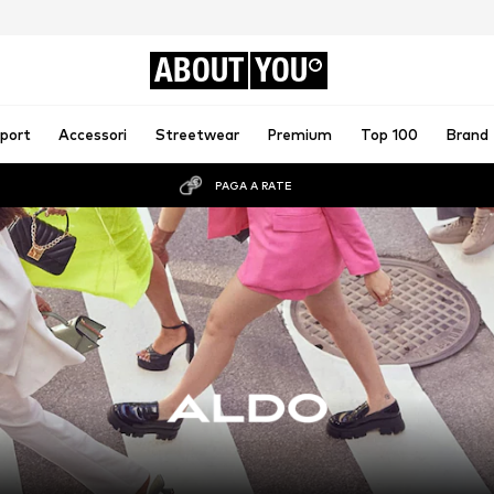
ABOUT
YOU
port
Accessori
Streetwear
Premium
Top 100
Brand
PAGA A RATE