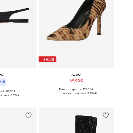
SALDI
DO
ALDO
69,90€
91€
Prezzo originario: 119,00€
Taglie disponibili: 37
ario: 89,90€
bili: 39-39,5
Ultimo prezzo più basso:
41,94€
iù basso:
67,92€
Aggiungi al carrello
l carrello