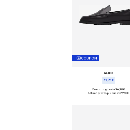
COUPON
ALDO
71,91€
Prezzo originario: 94,90€
Taglie disponibili: 37
Ultimo prezzo più basso:
79,90€
Aggiungi al carrello