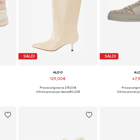
SALDI
SALDI
ALDO
AL
129,00€
47,
Prezzo originario: 219,00€
Prezzo origin
1,5
Taglie disponibili: 35, 36, 37, 38, 42,5
Taglie disponibili
Ultimo prezzo più basso:
90,30€
Ultimo prezzo pi
Aggiungi al carrello
Aggiungi a