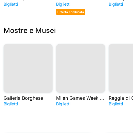
Biglietti
Biglietti
Biglietti
Offerta combinata
Mostre e Musei
Galleria Borghese
Milan Games Week e Cartoomics 2026
Reggia di 
Biglietti
Biglietti
Biglietti