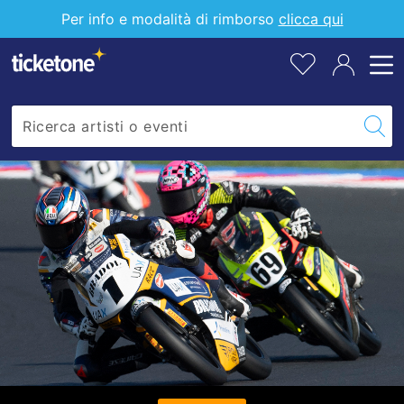
FIM
pr
Per info e modalità di rimborso
clicca qui
all
World
tu
lis
Championship