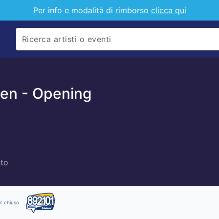
pianta
Per info e modalità di rimborso
clicca qui
non
è
completam
accessibile
alla
tecnologia
assistiva.
Men - Opening
ito
O: chiuso