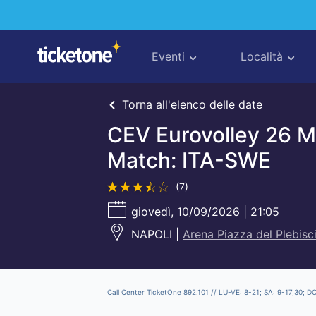
26
Men
-
Eventi
Località
Opening
Match:
Torna all'elenco delle date
ITA-
CEV Eurovolley 26 
SWE
Match: ITA-SWE
(7)
giovedì, 10/09/2026 | 21:05
NAPOLI |
Arena Piazza del Plebisc
Call Center TicketOne 892.101 // LU-VE: 8-21; SA: 9-17,30; D