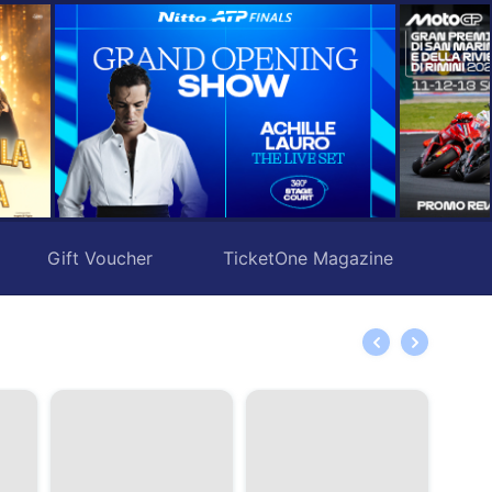
Gift Voucher
TicketOne Magazine
New