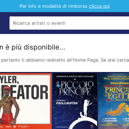
Per info e modalità di rimborso
clicca qui
 è più disponibile...
pertanto ti abbiamo rediretto all'Home Page. Se stai cercan