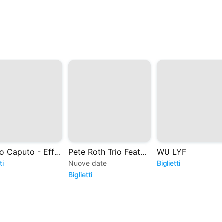
Sergio Caputo - Effetti Personali
Pete Roth Trio Featuring BILL BRUFORD
WU LYF
ti
Nuove date
Biglietti
Biglietti