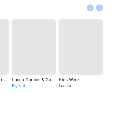
Sabaudia - Arena del Mare BCC Roma
Lucca Comics & Games 2026
Kids Week
I-Day
Biglietti
Londra