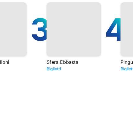
3
4
ioni
Sfera Ebbasta
Pingu
Biglietti
Bigliet