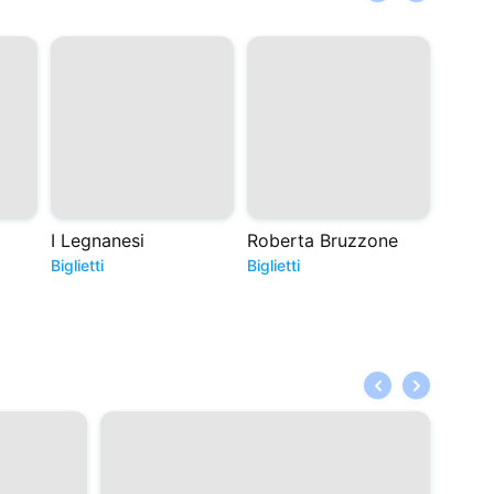
I Legnanesi
Roberta Bruzzone
Giuse
Biglietti
Biglietti
Bigliett