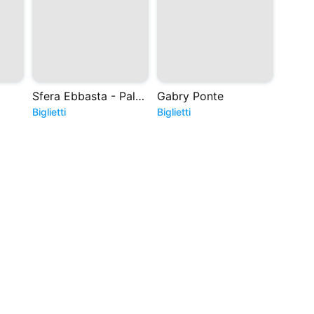
Sfera Ebbasta - Palasport 2027
Gabry Ponte
Storm
Biglietti
Biglietti
Nuova
Bigliett