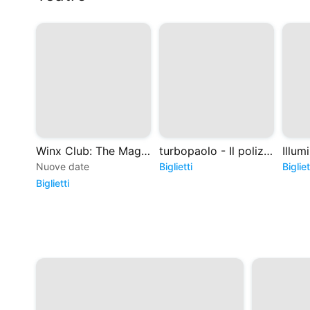
Winx Club: The Magic is back - Il Musical
turbopaolo - Il poliziotto del formaggio
Illum
Nuove date
Biglietti
Bigliet
Biglietti