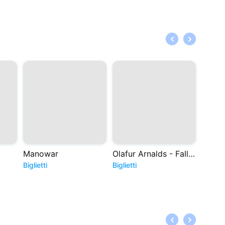
Manowar
Olafur Arnalds - Falling Apart Together
Non f
Biglietti
Biglietti
Bigliett