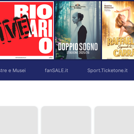
tre e Musei
fanSALE.it
Sport.Ticketone.it