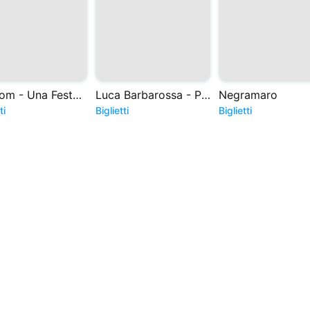
Random - Una Festa a Caso
Luca Barbarossa - Pepita Live Club
Negramaro
ti
Biglietti
Biglietti