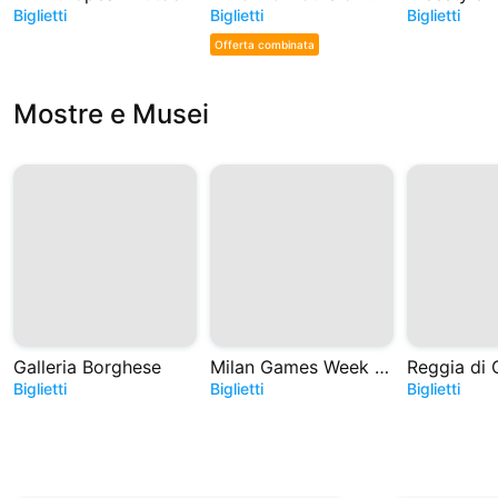
Biglietti
Biglietti
Biglietti
Offerta combinata
Mostre e Musei
Galleria Borghese
Milan Games Week e Cartoomics 2026
Reggia di 
Biglietti
Biglietti
Biglietti