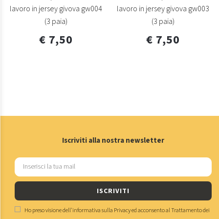
lavoro in jersey givova gw004
lavoro in jersey givova gw003
(3 paia)
(3 paia)
€ 7,50
€ 7,50
Iscriviti alla nostra newsletter
ISCRIVITI
Ho preso visione dell'
informativa sulla Privacy
ed acconsento al
Trattamento dei