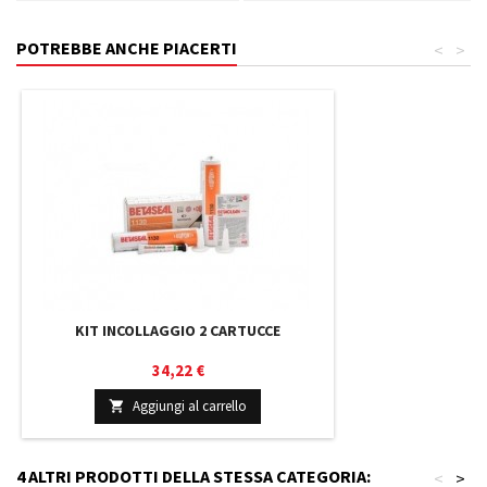
POTREBBE ANCHE PIACERTI
<
>
KIT INCOLLAGGIO 2 CARTUCCE
Prezzo
34,22 €
Aggiungi al carrello

4 ALTRI PRODOTTI DELLA STESSA CATEGORIA:
<
>