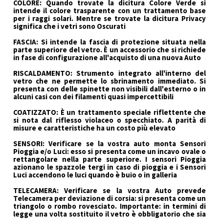
COLORE: Quando trovate la dicitura Colore Verde si
intende il colore trasparente con un trattamento base
per i raggi solari. Mentre se trovate la dicitura Privacy
significa che i vetri sono Oscurati
FASCIA: Si intende la fascia di protezione situata nella
parte superiore del vetro. È un accessorio che si richiede
in fase di configurazione all'acquisto di una nuova Auto
RISCALDAMENTO: Strumento integrato all'interno del
vetro che ne permette lo sbrinamento immediato. Si
presenta con delle spinette non visibili dall'esterno o in
alcuni casi con dei filamenti quasi impercettibili
COATIZZATO: È un trattamento speciale riflettente che
si nota dal riflesso violaceo o specchiato. A parità di
misure e caratteristiche ha un costo più elevato
SENSORI: Verificare se la vostra auto monta Sensori
Pioggia e/o Luci: esso si presenta come un incavo ovale o
rettangolare nella parte superiore. I sensori Pioggia
azionano le spazzole tergi in caso di pioggia e i Sensori
Luci accendono le luci quando è buio o in galleria
TELECAMERA: Verificare se la vostra Auto prevede
Telecamera per deviazione di corsia: si presenta come un
triangolo o rombo rovesciato. Importante: in termini di
legge una volta sostituito il vetro è obbligatorio che sia