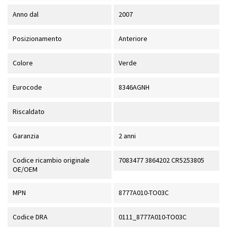
Anno dal
2007
Posizionamento
Anteriore
Colore
Verde
Eurocode
8346AGNH
Riscaldato
Garanzia
2 anni
Codice ricambio originale
7083477 3864202 CR5253805
OE/OEM
MPN
8777A010-TO03C
Codice DRA
0111_8777A010-TO03C