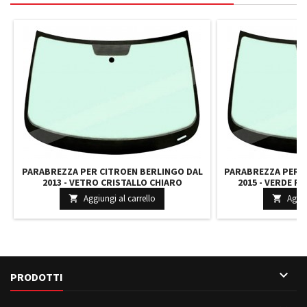
PARABREZZA PER CITROEN BERLINGO DAL
PARABREZZA PER 
2013 - VETRO CRISTALLO CHIARO
2015 - VERDE R
COATIZZATO INCAPSULATO CON BASETTA
INCAPSULATO CO
Aggiungi al carrello
Aggiu


RETR. 2741ACCMVZ2P 8116QV
8605AGACH

PRODOTTI