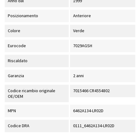
Anno dal
1999
Posizionamento
Anteriore
Colore
Verde
Eurocode
7029AGSH
Riscaldato
Garanzia
2 anni
Codice ricambio originale
7015466 CR4554802
OE/OEM
MPN
6462A134-LR02D
Codice DRA
0111_6462A134-LR02D