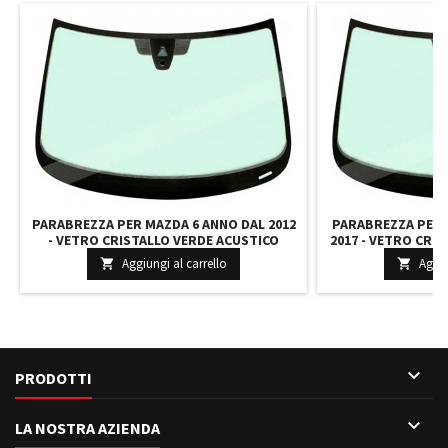
PARABREZZA PER MAZDA 6 ANNO DAL 2012
PARABREZZA PER 
- VETRO CRISTALLO VERDE ACUSTICO
2017 - VETRO CRI
INCAPSULATO RICAMBIO PREDISP. CAM
INCAPSULATO 
Aggiungi al carrello
Aggiu


5180AGACW GHR163900A9D
6F98

PRODOTTI

LA NOSTRA AZIENDA