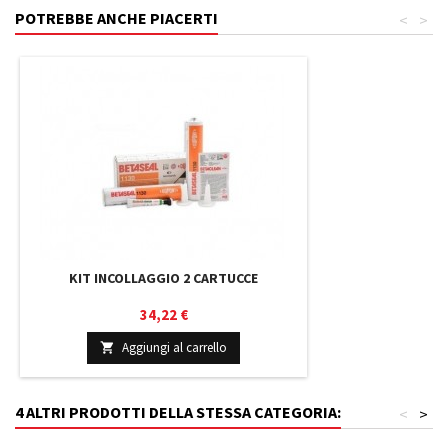
POTREBBE ANCHE PIACERTI
<
>
KIT INCOLLAGGIO 2 CARTUCCE
Prezzo
34,22 €
Aggiungi al carrello

4 ALTRI PRODOTTI DELLA STESSA CATEGORIA:
<
>