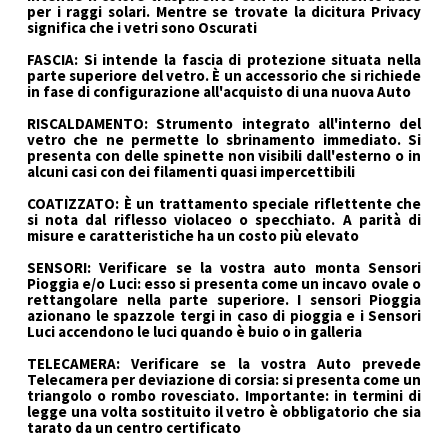
per i raggi solari. Mentre se trovate la dicitura Privacy
significa che i vetri sono Oscurati
FASCIA: Si intende la fascia di protezione situata nella
parte superiore del vetro. È un accessorio che si richiede
in fase di configurazione all'acquisto di una nuova Auto
RISCALDAMENTO: Strumento integrato all'interno del
vetro che ne permette lo sbrinamento immediato. Si
presenta con delle spinette non visibili dall'esterno o in
alcuni casi con dei filamenti quasi impercettibili
COATIZZATO: È un trattamento speciale riflettente che
si nota dal riflesso violaceo o specchiato. A parità di
misure e caratteristiche ha un costo più elevato
SENSORI: Verificare se la vostra auto monta Sensori
Pioggia e/o Luci: esso si presenta come un incavo ovale o
rettangolare nella parte superiore. I sensori Pioggia
azionano le spazzole tergi in caso di pioggia e i Sensori
Luci accendono le luci quando è buio o in galleria
TELECAMERA: Verificare se la vostra Auto prevede
Telecamera per deviazione di corsia: si presenta come un
triangolo o rombo rovesciato. Importante: in termini di
legge una volta sostituito il vetro è obbligatorio che sia
tarato da un centro certificato