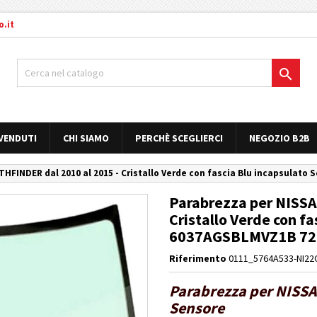
.it

 VENDUTI
CHI SIAMO
PERCHÈ SCEGLIERCI
NEGOZIO B2B
THFINDER dal 2010 al 2015 - Cristallo Verde con fascia Blu incapsulat
Parabrezza per NISSA
Cristallo Verde con fa
6037AGSBLMVZ1B 7
Riferimento
0111_5764A533-NI22
Parabrezza per NISSA
Sensore