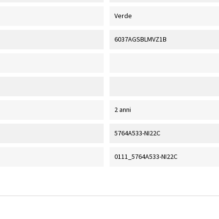
Verde
6037AGSBLMVZ1B
2 anni
5764A533-NI22C
0111_5764A533-NI22C