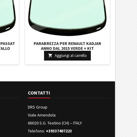
 PASSAT
PARABREZZA PER RENAULT KADJAR
TALLO
ANNO DAL 2015 VERDE + KIT
SOLAR
INCOLLAGGIO BASETTA PRED. CAM
Aggiungi al carrello

45011J
7300AGACIMVZ75 727123554R
CONTATTI
DRS Group
Viale Amendola
66020 S.G. Teatino (CH) – ITALY
Telefono:
+39337407223