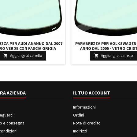
ZZA PER AUDI A5 ANNO DAL 2007
PARABREZZA PER VOLKSWAGEN
TRO VERDE CON FASCIA GRIGIA
ANNO DAL 2005 - VETRO CRIS
TICO INCAPSULATO BASETTA
VERDE INCAPSULATO NUOVO 
Aggiungi al carrello
Aggiungi al carrello


AGAGYMVZ6P 8T0845099JNVB
CONTROL 8584AGSMVW1B 3C08
RA AZIENDA
IL TUO ACCOUNT
Informazioni
eglierci
Ordini
o e consegna
Note di credito
condizioni
Indirizzi