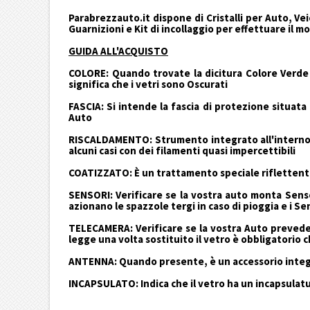
Parabrezzauto.it dispone di Cristalli per Auto, Ve
Guarnizioni e Kit di incollaggio per effettuare il m
GUIDA ALL'ACQUISTO
COLORE: Quando trovate la dicitura Colore Verde s
significa che i vetri sono Oscurati
FASCIA: Si intende la fascia di protezione situata
Auto
RISCALDAMENTO: Strumento integrato all'interno d
alcuni casi con dei filamenti quasi impercettibili
COATIZZATO: È un trattamento speciale riflettente c
SENSORI: Verificare se la vostra auto monta Senso
azionano le spazzole tergi in caso di pioggia e i Se
TELECAMERA: Verificare se la vostra Auto prevede 
legge una volta sostituito il vetro è obbligatorio c
ANTENNA: Quando presente, è un accessorio integr
INCAPSULATO: Indica che il vetro ha un incapsulat