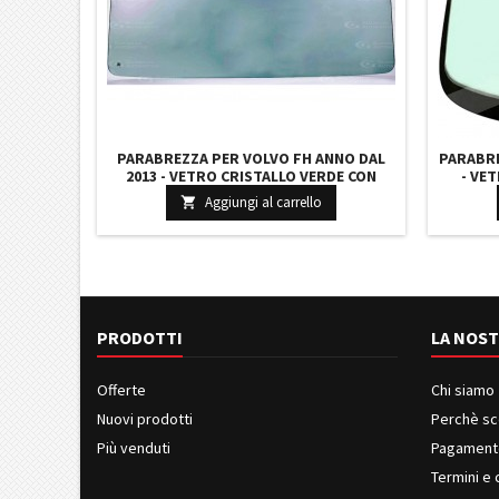
PARABREZZA PER VOLVO FH ANNO DAL
PARABRE
2013 - VETRO CRISTALLO VERDE CON
- VE
PREDISP. CAM 8844AGNC 84092837
ACUS
Aggiungi al carrello

8592
PRODOTTI
LA NOST
Offerte
Chi siamo
Nuovi prodotti
Perchè sc
Più venduti
Pagament
Termini e 