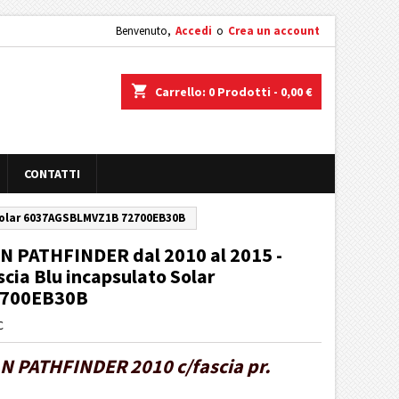
Benvenuto,
Accedi
o
Crea un account
shopping_cart
Carrello:
0
Prodotti - 0,00 €
CONTATTI
o Solar 6037AGSBLMVZ1B 72700EB30B
N PATHFINDER dal 2010 al 2015 -
scia Blu incapsulato Solar
2700EB30B
C
N PATHFINDER 2010 c/fascia pr.