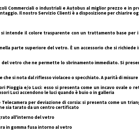
icoli Commerciali o industriali e Autobus al miglior prezzo e in 
ontaggio. Il nostro Servizio Clienti è a disposizione per chiarire 
i intende il colore trasparente con un trattamento base per i r
 nella parte superiore del vetro. È un accessorio che si richiede 
el vetro che ne permette lo sbrinamento immediato. Si presenta 
he si nota dal riflesso violaceo o specchiato. A parità di misure
ri Pioggia e/o Luci: esso si presenta come un incavo ovale o ret
nsori Luci accendono le luci quando è buio o in galleria
Telecamera per deviazione di corsia: si presenta come un trian
he sia tarato da un centro certificato
ato all'interno del vetro
ura in gomma fusa intorno al vetro