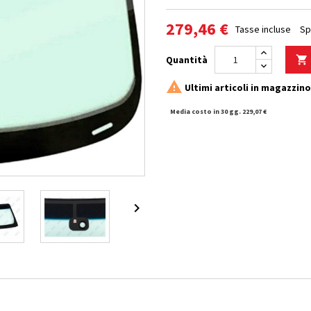
279,46 €
Tasse incluse
Sp
Quantità


Ultimi articoli in magazzino
Media costo in 30 gg. 229,07 €
