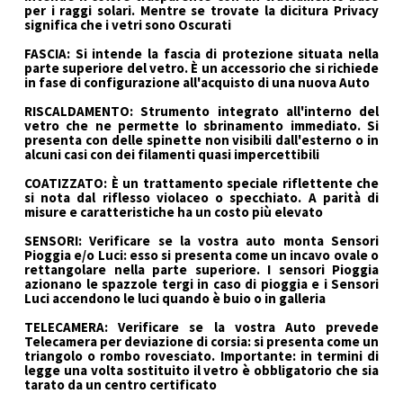
per i raggi solari. Mentre se trovate la dicitura Privacy
significa che i vetri sono Oscurati
FASCIA: Si intende la fascia di protezione situata nella
parte superiore del vetro. È un accessorio che si richiede
in fase di configurazione all'acquisto di una nuova Auto
RISCALDAMENTO: Strumento integrato all'interno del
vetro che ne permette lo sbrinamento immediato. Si
presenta con delle spinette non visibili dall'esterno o in
alcuni casi con dei filamenti quasi impercettibili
COATIZZATO: È un trattamento speciale riflettente che
si nota dal riflesso violaceo o specchiato. A parità di
misure e caratteristiche ha un costo più elevato
SENSORI: Verificare se la vostra auto monta Sensori
Pioggia e/o Luci: esso si presenta come un incavo ovale o
rettangolare nella parte superiore. I sensori Pioggia
azionano le spazzole tergi in caso di pioggia e i Sensori
Luci accendono le luci quando è buio o in galleria
TELECAMERA: Verificare se la vostra Auto prevede
Telecamera per deviazione di corsia: si presenta come un
triangolo o rombo rovesciato. Importante: in termini di
legge una volta sostituito il vetro è obbligatorio che sia
tarato da un centro certificato