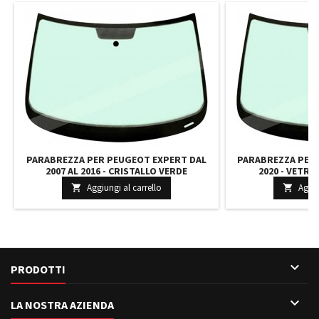
PARABREZZA PER PEUGEOT EXPERT DAL
PARABREZZA PER
2007 AL 2016 - CRISTALLO VERDE
2020 - VETRO
INCAPSULATO CON SOLAR VIN SPESSORE 5
INCAPSULATO 
Aggiungi al carrello
Aggiu


MM 2736AGSVZ 8116NN
3595AGS

PRODOTTI

LA NOSTRA AZIENDA