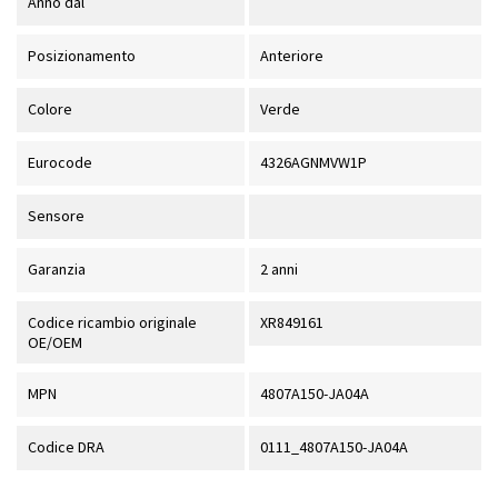
Anno dal
Posizionamento
Anteriore
Colore
Verde
Eurocode
4326AGNMVW1P
Sensore
Garanzia
2 anni
Codice ricambio originale
XR849161
OE/OEM
MPN
4807A150-JA04A
Codice DRA
0111_4807A150-JA04A