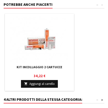
POTREBBE ANCHE PIACERTI
<
>
KIT INCOLLAGGIO 2 CARTUCCE
Prezzo
34,22 €
Aggiungi al carrello

4 ALTRI PRODOTTI DELLA STESSA CATEGORIA:
<
>