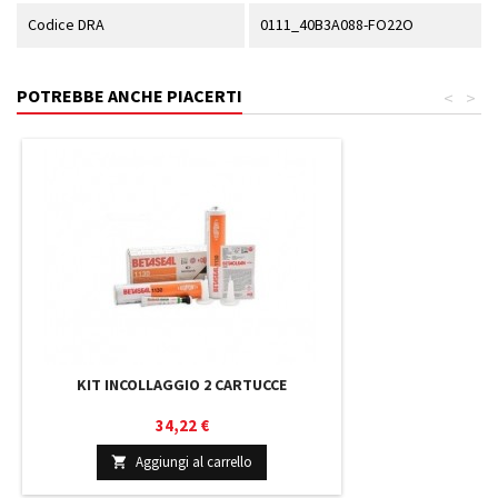
Codice DRA
0111_40B3A088-FO22O
POTREBBE ANCHE PIACERTI
<
>
KIT INCOLLAGGIO 2 CARTUCCE
Prezzo
34,22 €
Aggiungi al carrello
