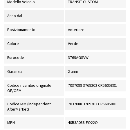
Modello Veicolo
TRANSIT CUSTOM
Anno dal
Posizionamento
Anteriore
Colore
Verde
Eurocode
3769AGSVW
Garanzia
2 anni
Codice ricambio originale
7037088 3769202 CR5605801
OE/OEM
Codice IAM (Independent
7037088 3769202 CR5605801
AfterMarket)
MPN
40B3A088-FO22O