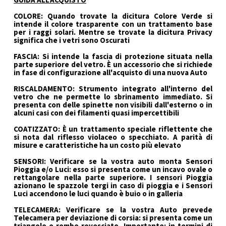
COLORE: Quando trovate la dicitura Colore Verde si
intende il colore trasparente con un trattamento base
per i raggi solari. Mentre se trovate la dicitura Privacy
significa che i vetri sono Oscurati
FASCIA: Si intende la fascia di protezione situata nella
parte superiore del vetro. È un accessorio che si richiede
in fase di configurazione all'acquisto di una nuova Auto
RISCALDAMENTO: Strumento integrato all'interno del
vetro che ne permette lo sbrinamento immediato. Si
presenta con delle spinette non visibili dall'esterno o in
alcuni casi con dei filamenti quasi impercettibili
COATIZZATO: È un trattamento speciale riflettente che
si nota dal riflesso violaceo o specchiato. A parità di
misure e caratteristiche ha un costo più elevato
SENSORI: Verificare se la vostra auto monta Sensori
Pioggia e/o Luci: esso si presenta come un incavo ovale o
rettangolare nella parte superiore. I sensori Pioggia
azionano le spazzole tergi in caso di pioggia e i Sensori
Luci accendono le luci quando è buio o in galleria
TELECAMERA: Verificare se la vostra Auto prevede
Telecamera per deviazione di corsia: si presenta come un
triangolo o rombo rovesciato. Importante: in termini di