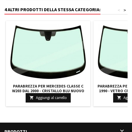
4 ALTRI PRODOTTI DELLA STESSA CATEGORIA:
<
>
PARABREZZA PER MERCEDES CLASSE C
PARABREZZA PER 
W203 DAL 2000 - CRISTALLO BLU NUOVO
1990 - VETRO CRI
RICAMBIO SOLAR SENSORE LUCI E PIOGGIA
DIMENSIONI 143
Aggiungi al carrello
Aggiu


5351ABSMVW 2036705101
1

PRODOTTI