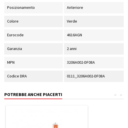
Posizionamento
Anteriore
Colore
Verde
Eurocode
4616AGN
Garanzia
2 anni
MPN
3206A002-DF08A
Codice DRA
0111_3206A002-DF08A
POTREBBE ANCHE PIACERTI
<
>