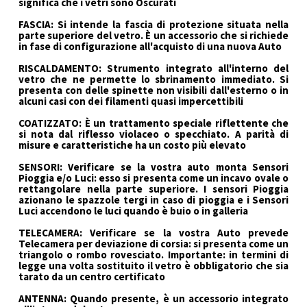
significa che i vetri sono Oscurati
FASCIA: Si intende la fascia di protezione situata nella
parte superiore del vetro. È un accessorio che si richiede
in fase di configurazione all'acquisto di una nuova Auto
RISCALDAMENTO: Strumento integrato all'interno del
vetro che ne permette lo sbrinamento immediato. Si
presenta con delle spinette non visibili dall'esterno o in
alcuni casi con dei filamenti quasi impercettibili
COATIZZATO: È un trattamento speciale riflettente che
si nota dal riflesso violaceo o specchiato. A parità di
misure e caratteristiche ha un costo più elevato
SENSORI: Verificare se la vostra auto monta Sensori
Pioggia e/o Luci: esso si presenta come un incavo ovale o
rettangolare nella parte superiore. I sensori Pioggia
azionano le spazzole tergi in caso di pioggia e i Sensori
Luci accendono le luci quando è buio o in galleria
TELECAMERA: Verificare se la vostra Auto prevede
Telecamera per deviazione di corsia: si presenta come un
triangolo o rombo rovesciato. Importante: in termini di
legge una volta sostituito il vetro è obbligatorio che sia
tarato da un centro certificato
ANTENNA: Quando presente, è un accessorio integrato