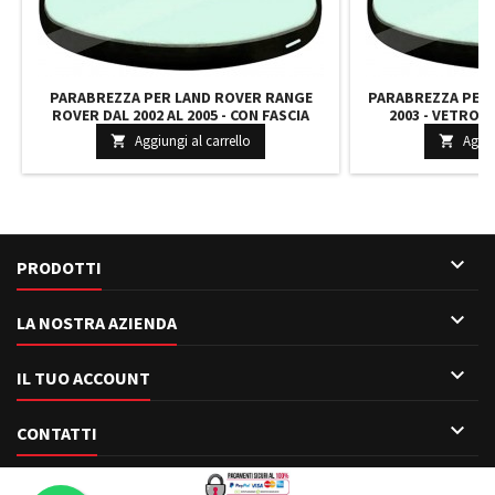
PARABREZZA PER LAND ROVER RANGE
PARABREZZA PER 
ROVER DAL 2002 AL 2005 - CON FASCIA
2003 - VETRO 
VERDE RISCALDATO COATIZZATO VIN
FABBRICA COLO
Aggiungi al carrello
Aggiu


7033ACCGNHV1E CMB500740
CONTROL 33

PRODOTTI

LA NOSTRA AZIENDA

IL TUO ACCOUNT

CONTATTI