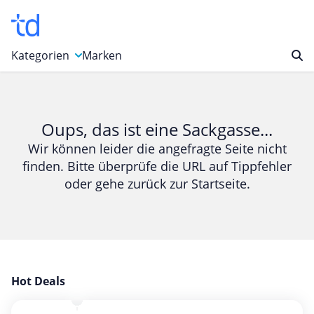
Kategorien
Marken
Auto, Motorrad & Werkzeuge
Blumen & Geschenke
Oups, das ist eine Sackgasse...
Bücher & Magazine
Wir können leider die angefragte Seite nicht
finden. Bitte überprüfe die URL auf Tippfehler
Computer & Elektronik
oder gehe zurück zur Startseite.
Entertainment & Media
Essen & Trinken
Foto, Druck & Büro
Gaming & Spielzeug
Garten, Haushalt & Tiere
Hot Deals
Gesundheit & Beauty