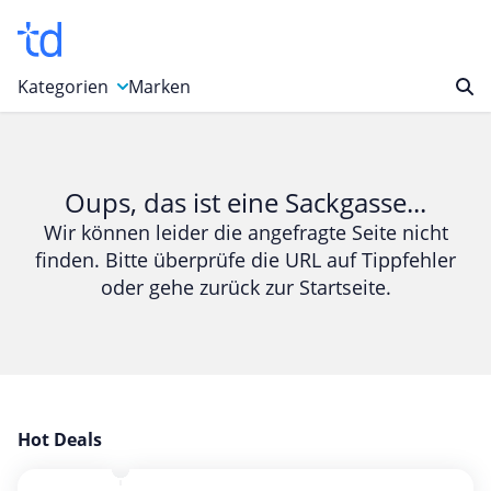
Kategorien
Marken
Auto, Motorrad & Werkzeuge
Blumen & Geschenke
Oups, das ist eine Sackgasse...
Bücher & Magazine
Wir können leider die angefragte Seite nicht
finden. Bitte überprüfe die URL auf Tippfehler
Computer & Elektronik
oder gehe zurück zur Startseite.
Entertainment & Media
Essen & Trinken
Foto, Druck & Büro
Gaming & Spielzeug
Garten, Haushalt & Tiere
Hot Deals
Gesundheit & Beauty