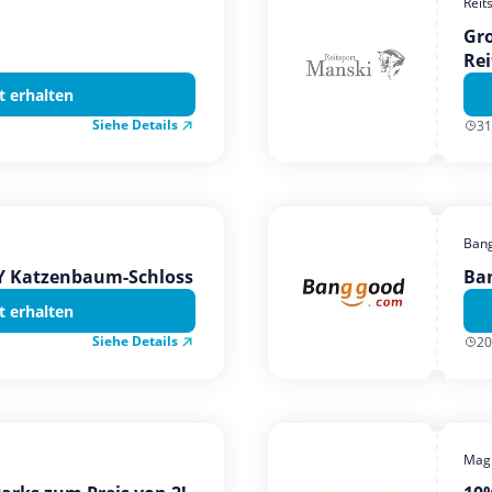
Reit
Gro
Rei
t erhalten
Siehe Details
31
Ban
TY Katzenbaum-Schloss
Ba
t erhalten
Siehe Details
20
Magi