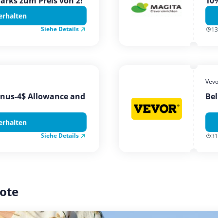
Parks zum Preis von 2!
10%
erhalten
Siehe Details
13
Vevo
onus-4$ Allowance and
Bel
erhalten
Siehe Details
31
ote