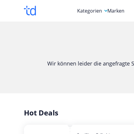
Kategorien
Marken
Auto, Motorrad & Werkz
Blumen & Geschenke
Bücher & Magazine
Wir können leider die angefragte S
Computer & Elektronik
Entertainment & Media
Essen & Trinken
Foto, Druck & Büro
Hot Deals