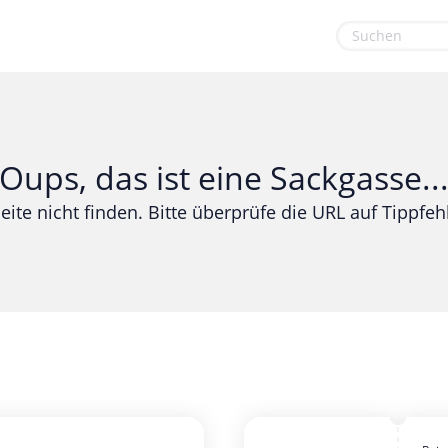
euge
Gaming & Spielzeug
Sport & Freizeit
Garten, Haushalt & Tiere
Urlaub & Reise
Oups, das ist eine Sackgasse..
Gesundheit & Beauty
eite nicht finden. Bitte überprüfe die URL auf Tippfehl
Mobilfunk & Internet
Mode & Accessoires
Shopping
Sonstiges