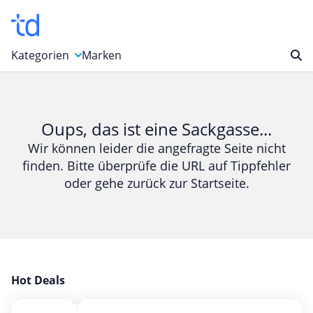
Kategorien
Marken
Auto, Motorrad & Werkzeuge
Blumen & Geschenke
Oups, das ist eine Sackgasse...
Bücher & Magazine
Wir können leider die angefragte Seite nicht
finden. Bitte überprüfe die URL auf Tippfehler
Computer & Elektronik
oder gehe zurück zur Startseite.
Entertainment & Media
Essen & Trinken
Foto, Druck & Büro
Gaming & Spielzeug
Garten, Haushalt & Tiere
Hot Deals
Gesundheit & Beauty