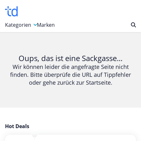
Kategorien
Marken
Auto, Motorrad & Werkzeuge
Blumen & Geschenke
Oups, das ist eine Sackgasse...
Bücher & Magazine
Wir können leider die angefragte Seite nicht
finden. Bitte überprüfe die URL auf Tippfehler
Computer & Elektronik
oder gehe zurück zur Startseite.
Entertainment & Media
Essen & Trinken
Foto, Druck & Büro
Gaming & Spielzeug
Garten, Haushalt & Tiere
Hot Deals
Gesundheit & Beauty